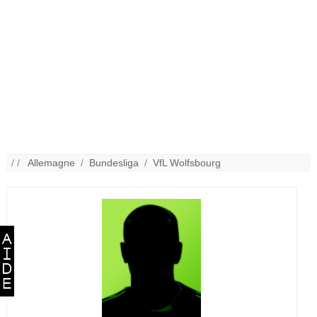
/ /
Allemagne
/
Bundesliga
/
VfL Wolfsbourg