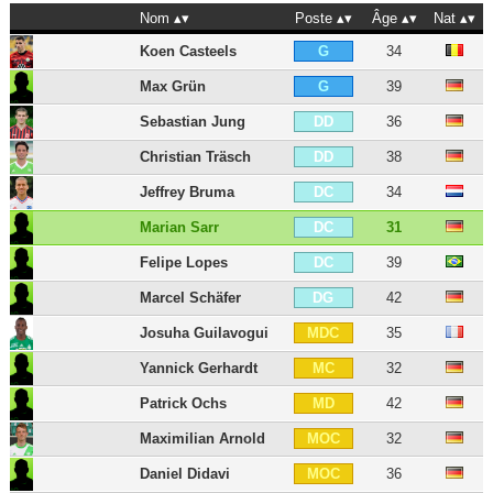
Nom
Poste
Âge
Nat
Koen Casteels
34
G
Max Grün
39
G
Sebastian Jung
36
DD
Christian Träsch
38
DD
Jeffrey Bruma
34
DC
Marian Sarr
31
DC
Felipe Lopes
39
DC
Marcel Schäfer
42
DG
Josuha Guilavogui
35
MDC
Yannick Gerhardt
32
MC
Patrick Ochs
42
MD
Maximilian Arnold
32
MOC
Daniel Didavi
36
MOC