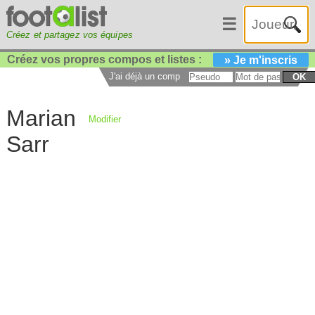
☰
Créez et partagez vos équipes
Créez vos propres compos et listes :
» Je m'inscris
J'ai déjà un compte :
OK
Marian
Modifier
Sarr