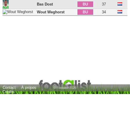
Bas Dost
37
BU
Wout Weghorst
34
BU
15 joueurs
Contact
À propos
© Footalist 2026
Crédits