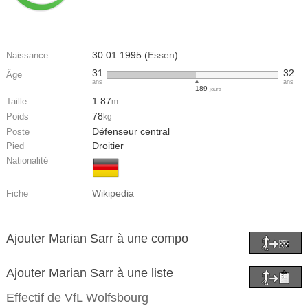
30.01.1995 (
Essen
)
Naissance
31
32
Âge
ans
ans
189
jours
1.87
Taille
m
78
Poids
kg
Défenseur central
Poste
Droitier
Pied
Nationalité
Wikipedia
Fiche
Ajouter Marian Sarr à une compo
Ajouter Marian Sarr à une liste
Effectif de
VfL Wolfsbourg