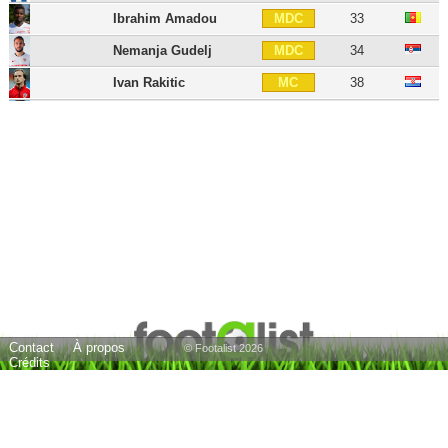
Ibrahim Amadou
33
MDC
Nemanja Gudelj
34
MDC
Ivan Rakitic
38
MC
Óliver Torres
31
MC
Ryan Johansson
25
MC
Óscar Rodríguez
28
MC
Joan Jordán
32
MC
Adnan Januzaj
31
MOC
Suso
32
MOC
Papu Gómez
38
MOC
Jesús Corona
33
AID
Contact
À propos
© Footalist 2026
Crédits
Alejandro Pozo
27
AID
Lucas Ocampos
32
AIG
Oussama Idrissi
30
AIG