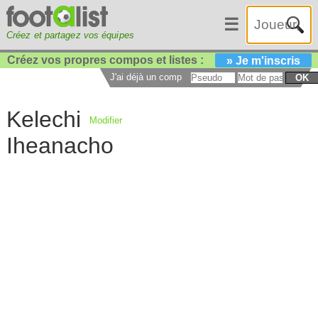
☰
Créez et partagez vos équipes
Créez vos propres compos et listes :
» Je m'inscris
J'ai déjà un compte :
OK
Kelechi
Modifier
Iheanacho