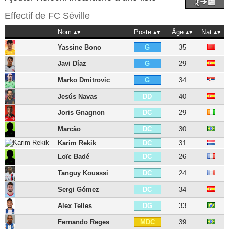
Effectif de
FC Séville
Nom
Poste
Âge
Nat
Yassine Bono
35
G
Javi Díaz
29
G
Marko Dmitrovic
34
G
Jesús Navas
40
DD
Joris Gnagnon
29
DC
Marcão
30
DC
Karim Rekik
31
DC
Loïc Badé
26
DC
Tanguy Kouassi
24
DC
Sergi Gómez
34
DC
Alex Telles
33
DG
Fernando Reges
39
MDC