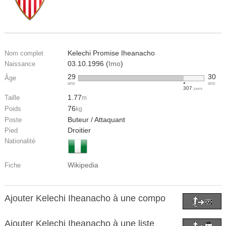
Kelechi Promise Iheanacho
Nom complet
03.10.1996 (
Imo
)
Naissance
29
30
Âge
ans
ans
307
jours
1.77
Taille
m
76
Poids
kg
Buteur / Attaquant
Poste
Droitier
Pied
Nationalité
Wikipedia
Fiche
Ajouter Kelechi Iheanacho à une compo
Ajouter Kelechi Iheanacho à une liste