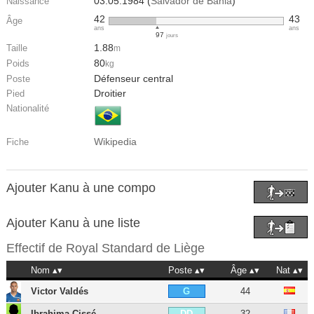
03.05.1984 (
Salvador de Bahia
)
Naissance
42
43
Âge
ans
ans
97
jours
1.88
Taille
m
80
Poids
kg
Défenseur central
Poste
Droitier
Pied
Nationalité
Wikipedia
Fiche
Ajouter Kanu à une compo
Ajouter Kanu à une liste
Effectif de
Royal Standard de Liège
Nom
Poste
Âge
Nat
Victor Valdés
44
G
Ibrahima Cissé
32
DD