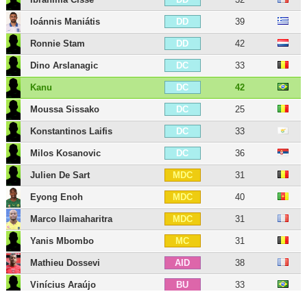
Ioánnis Maniátis
39
DD
Ronnie Stam
42
DD
Dino Arslanagic
33
DC
Kanu
42
DC
Moussa Sissako
25
DC
Konstantinos Laifis
33
DC
Milos Kosanovic
36
DC
Julien De Sart
31
MDC
Eyong Enoh
40
MDC
Marco Ilaimaharitra
31
MDC
Yanis Mbombo
31
MC
Mathieu Dossevi
38
AID
Vinícius Araújo
33
BU
Grejohn Kyei
30
BU