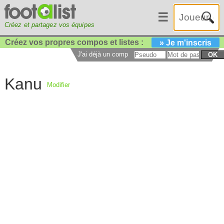
☰
Créez et partagez vos équipes
Créez vos propres compos et listes :
» Je m'inscris
J'ai déjà un compte :
OK
Kanu
Modifier