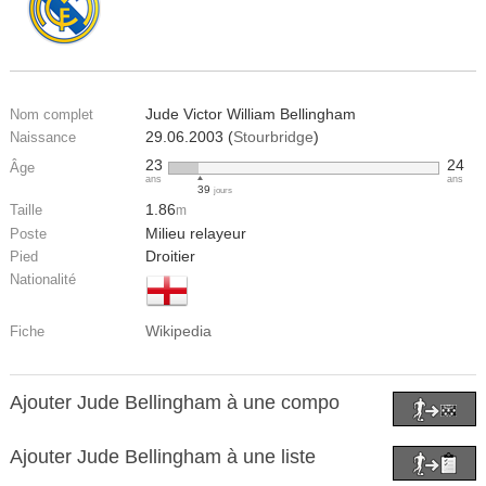
Jude Victor William Bellingham
Nom complet
29.06.2003 (
Stourbridge
)
Naissance
23
24
Âge
ans
ans
39
jours
1.86
Taille
m
Milieu relayeur
Poste
Droitier
Pied
Nationalité
Wikipedia
Fiche
Ajouter Jude Bellingham à une compo
Ajouter Jude Bellingham à une liste