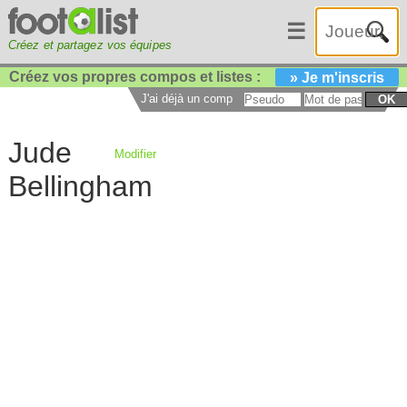
☰
Créez et partagez vos équipes
Créez vos propres compos et listes :
» Je m'inscris
J'ai déjà un compte :
OK
Jude
Modifier
Bellingham