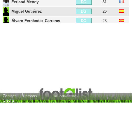
Ferland Mendy
31
DG
Miguel Gutiérrez
25
DG
Álvaro Fernández Carreras
23
DG
Aurélien Tchouaméni
26
MDC
Luka Modric
40
MC
Dani Ceballos
30
MC
Jude Bellingham
23
MC
Eduardo Camavinga
23
MC
Federico Valverde
28
MC
Arda Güler
21
MOC
Contact
À propos
Brahim Díaz
27
MOC
© Footalist 2026
Crédits
Lucas Vázquez
35
AID
Kylian Mbappé
27
AIG
Vinícius Júnior
26
AIG