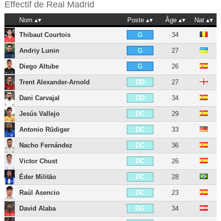
Effectif de
Real Madrid
Nom
Poste
Âge
Nat
Thibaut Courtois
34
G
Andriy Lunin
27
G
Diego Altube
26
G
Trent Alexander-Arnold
27
DD
Dani Carvajal
34
DD
Jesús Vallejo
29
DC
Antonio Rüdiger
33
DC
Nacho Fernández
36
DC
Victor Chust
26
DC
Éder Militão
28
DC
Raúl Asencio
23
DC
David Alaba
34
DG