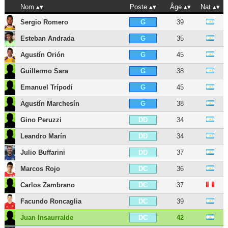
Nom
Poste
Âge
Nat
Sergio Romero
39
G
Esteban Andrada
35
G
Agustín Orión
45
G
Guillermo Sara
38
G
Emanuel Trípodi
45
G
Agustín Marchesín
38
G
Gino Peruzzi
34
DD
Leandro Marín
34
DD
Julio Buffarini
37
DD
Marcos Rojo
36
DC
Carlos Zambrano
37
DC
Facundo Roncaglia
39
DC
Juan Insaurralde
42
DC