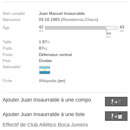
Juan Manuel Insaurralde
Nom complet
03.10.1983 (
Resistencia,Chaco
)
Naissance
42
43
Âge
ans
ans
309
jours
1.87
Taille
m
87
Poids
kg
Défenseur central
Poste
Droitier
Pied
Nationalité
Wikipedia
(en)
Fiche
Ajouter Juan Insaurralde à une compo
Ajouter Juan Insaurralde à une liste
Effectif de
Club Atlético Boca Juniors