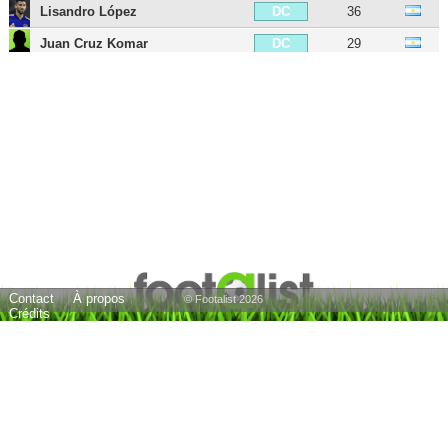
Lisandro López
36
DC
Juan Cruz Komar
29
DC
Fernando Tobio
36
DC
Carlos Izquierdoz
37
DC
Aaron Anselmino
21
DC
Frank Fabra
35
DG
Alexis Rolin
37
DG
Fabián Monzón
39
DG
Nicolás Colazo
36
DG
Contact
À propos
Leandro Paredes
32
MDC
© Footalist 2026
Crédits
Fernando Gago
40
MDC
Cristian Erbes
36
MDC
Adrián Cubas
30
MDC
Iván Marcone
38
MDC