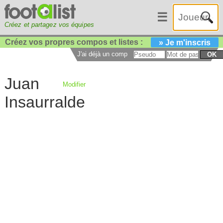
☰
Créez et partagez vos équipes
Créez vos propres compos et listes :
» Je m'inscris
J'ai déjà un compte :
OK
Juan
Modifier
Insaurralde