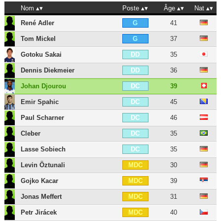
Nom
Poste
Âge
Nat
René Adler
41
G
Tom Mickel
37
G
Gotoku Sakai
35
DD
Dennis Diekmeier
36
DD
Johan Djourou
39
DC
Emir Spahic
45
DC
Paul Scharner
46
DC
Cleber
35
DC
Lasse Sobiech
35
DC
Levin Öztunali
30
MDC
Gojko Kacar
39
MDC
Jonas Meffert
31
MDC
Petr Jirácek
40
MDC