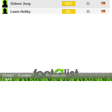
Gideon Jung
31
MDC
Lewis Holtby
35
MC
Albin Ekdal
37
MC
Nicolai Müller
38
MD
Aaron Hunt
39
MOC
Sonny Kittel
33
MOC
Marcell Jansen
40
MG
Ivo Ilicevic
39
MG
Matthias Ostrzolek
36
MG
Contact
À propos
Yussuf Poulsen
32
ATT
© Footalist 2026
Crédits
Ivica Olic
46
BU
Pierre-Michel Lasogga
34
BU
Josip Drmic
34
BU
Artjoms Rudnevs
38
BU