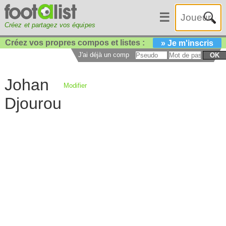
☰
Créez et partagez vos équipes
Créez vos propres compos et listes :
» Je m'inscris
J'ai déjà un compte :
OK
Johan
Modifier
Djourou