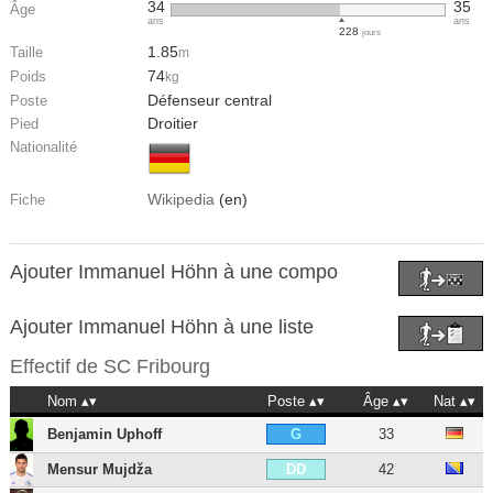
34
35
Âge
ans
ans
228
jours
1.85
Taille
m
74
Poids
kg
Défenseur central
Poste
Droitier
Pied
Nationalité
Wikipedia
(en)
Fiche
Ajouter Immanuel Höhn à une compo
Ajouter Immanuel Höhn à une liste
Effectif de
SC Fribourg
Nom
Poste
Âge
Nat
Benjamin Uphoff
33
G
Mensur Mujdža
42
DD