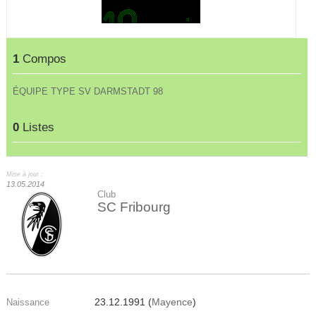
1
Compos
ÉQUIPE TYPE SV DARMSTADT 98
0
Listes
Mise à jour :
13.05.2014
Club
SC Fribourg
23.12.1991 (
Mayence
)
Naissance