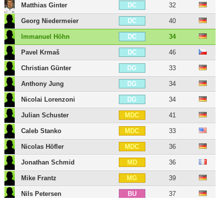
Matthias Ginter
32
DC
Georg Niedermeier
40
DC
Immanuel Höhn
34
DC
Pavel Krmaš
46
DC
Christian Günter
33
DG
Anthony Jung
34
DG
Nicolai Lorenzoni
34
DG
Julian Schuster
41
MDC
Caleb Stanko
33
MDC
Nicolas Höfler
36
MDC
Jonathan Schmid
36
MD
Mike Frantz
39
MG
Nils Petersen
37
BU
Michael Gregoritsch
32
BU