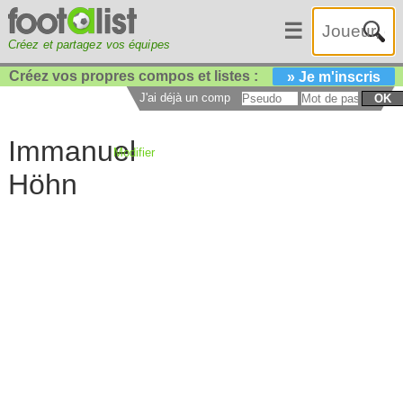
☰
Créez et partagez vos équipes
Créez vos propres compos et listes :
» Je m'inscris
J'ai déjà un compte :
OK
Immanuel
Modifier
Höhn