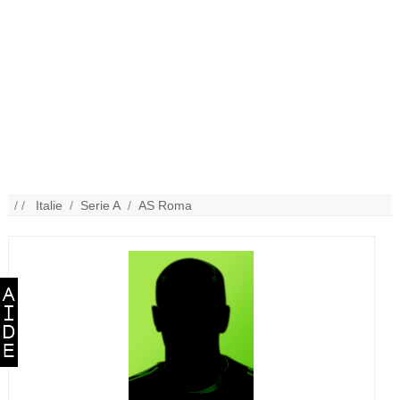
/ /
Italie
/
Serie A
/
AS Roma