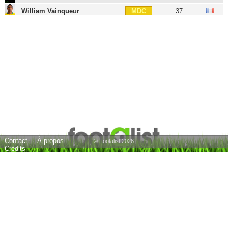
William Vainqueur
37
MDC
Amadou Diawara
29
MDC
Lorenzo Pellegrini
30
MC
Bryan Cristante
31
MC
Manu Koné
25
MC
Georginio Wijnaldum
35
MOC
Nicolò Zaniolo
27
MOC
Radja Nainggolan
38
MG
Contact
À propos
Iago Falqué
36
MG
© Footalist 2026
Crédits
Pedro
39
AID
Stephan El Shaarawy
33
AIG
Diego Perotti
38
AIG
Iago Falqué
36
AIG
Paulo Dybala
32
ATT