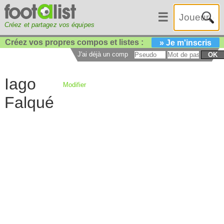
☰
Créez et partagez vos équipes
Créez vos propres compos et listes :
» Je m'inscris
J'ai déjà un compte :
OK
Iago
Modifier
Falqué