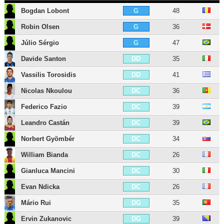
Bogdan Lobont
48
G
Robin Olsen
36
G
Júlio Sérgio
47
G
Davide Santon
35
DD
Vassilis Torosidis
41
DD
Nicolas Nkoulou
36
DC
Federico Fazio
39
DC
Leandro Castán
39
DC
Norbert Gyömbér
34
DC
William Bianda
26
DC
Gianluca Mancini
30
DC
Evan Ndicka
26
DC
Mário Rui
35
DG
Ervin Zukanovic
39
DG