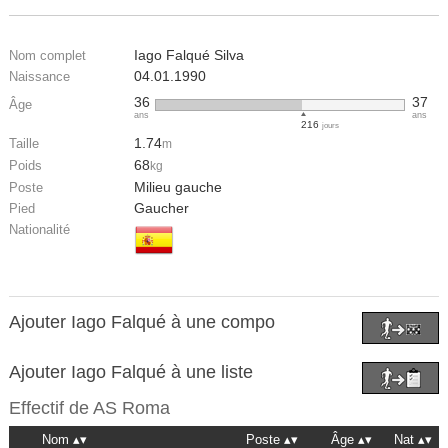
Iago Falqué Silva
Nom complet
04.01.1990
Naissance
36
37
Âge
ans
ans
216
jours
1.74
Taille
m
68
Poids
kg
Milieu gauche
Poste
Gaucher
Pied
Nationalité
Ajouter Iago Falqué à une compo
Ajouter Iago Falqué à une liste
Effectif de
AS Roma
Nom
Poste
Âge
Nat