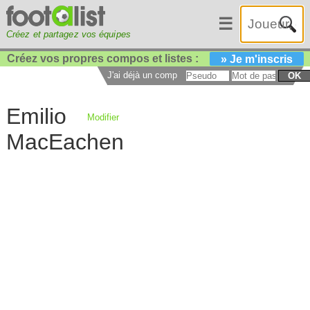
☰
Créez et partagez vos équipes
Créez vos propres compos et listes :
» Je m'inscris
J'ai déjà un compte :
OK
Emilio
Modifier
MacEachen