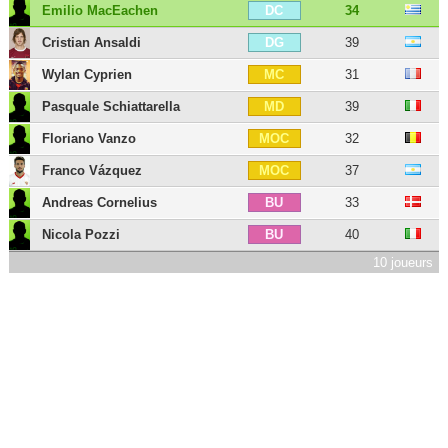
Emilio MacEachen
34
DC
Cristian Ansaldi
39
DG
Wylan Cyprien
31
MC
Pasquale Schiattarella
39
MD
Floriano Vanzo
32
MOC
Franco Vázquez
37
MOC
Andreas Cornelius
33
BU
Nicola Pozzi
40
BU
10 joueurs