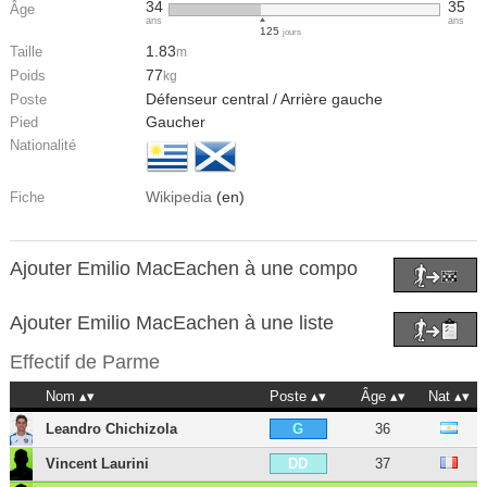
34
35
Âge
ans
ans
125
jours
1.83
Taille
m
77
Poids
kg
Défenseur central / Arrière gauche
Poste
Gaucher
Pied
Nationalité
Wikipedia
(en)
Fiche
Ajouter Emilio MacEachen à une compo
Ajouter Emilio MacEachen à une liste
Effectif de
Parme
Nom
Poste
Âge
Nat
Leandro Chichizola
36
G
Vincent Laurini
37
DD