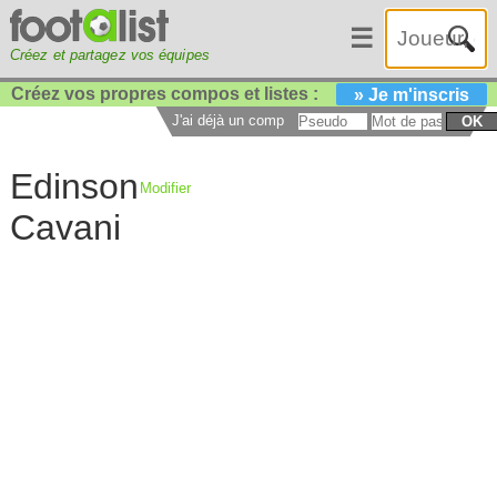
☰
Créez et partagez vos équipes
Créez vos propres compos et listes :
» Je m'inscris
J'ai déjà un compte :
OK
Edinson
Modifier
Cavani