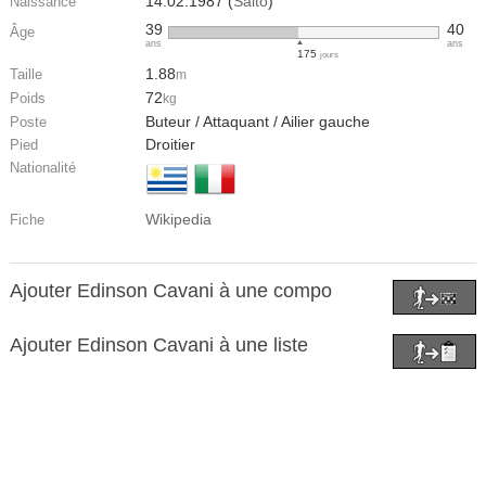
14.02.1987 (
Salto
)
Naissance
39
40
Âge
ans
ans
175
jours
1.88
Taille
m
72
Poids
kg
Buteur / Attaquant / Ailier gauche
Poste
Droitier
Pied
Nationalité
Wikipedia
Fiche
Ajouter Edinson Cavani à une compo
Ajouter Edinson Cavani à une liste