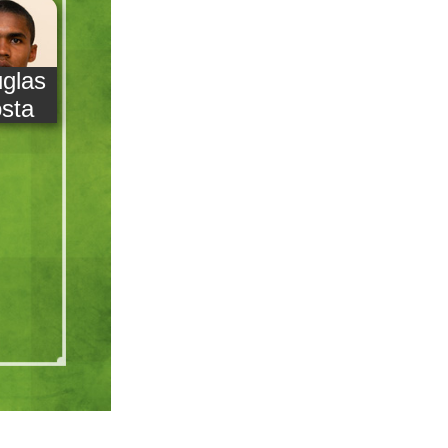
glas
sta