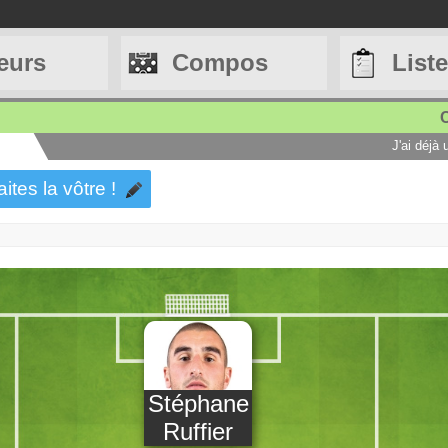
eurs
Compos
List
C
J'ai déjà
aites la vôtre !
Stéphane
Ruffier