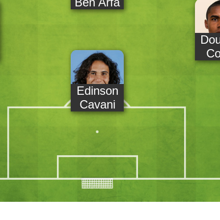
Ben Arfa
Dou
Co
Edinson
Cavani