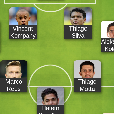
Vincent
Thiago
Kompany
Silva
Alek
Kol
Marco
Thiago
Reus
Motta
Hatem