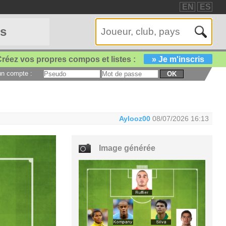
EN
ES
es
réez vos propres compos et listes :
» Je m'inscris
 un compte :
OK
Aylooz00
08/07/2026 16:13
Image générée