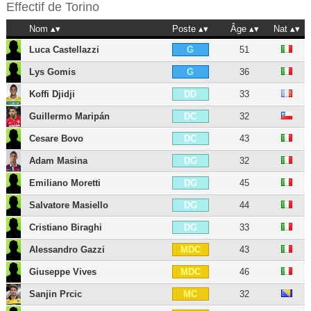
Effectif de
Torino
Nom
Poste
Âge
Nat
Luca Castellazzi
51
G
Lys Gomis
36
G
Koffi Djidji
33
DD
Guillermo Maripán
32
DC
Cesare Bovo
43
DC
Adam Masina
32
DG
Emiliano Moretti
45
DG
Salvatore Masiello
44
DG
Cristiano Biraghi
33
DG
Alessandro Gazzi
43
MDC
Giuseppe Vives
46
MDC
Sanjin Prcic
32
MC