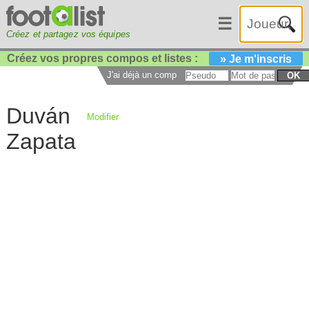
☰
Créez et partagez vos équipes
Créez vos propres compos et listes :
» Je m'inscris
J'ai déjà un compte :
OK
Duván
Modifier
Zapata