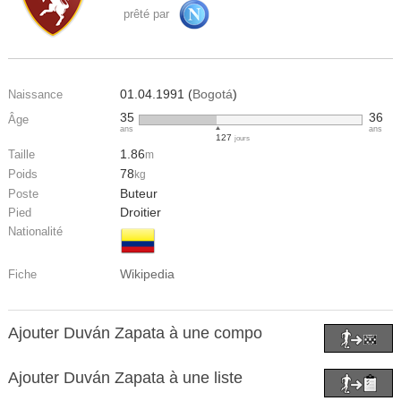
prêté par
01.04.1991 (
Bogotá
)
Naissance
35
36
Âge
ans
ans
127
jours
1.86
Taille
m
78
Poids
kg
Buteur
Poste
Droitier
Pied
Nationalité
Wikipedia
Fiche
Ajouter Duván Zapata à une compo
Ajouter Duván Zapata à une liste