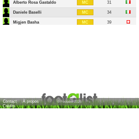
Alberto Rosa Gastaldo
31
MC
Daniele Baselli
34
MC
Migjen Basha
39
MC
Marko Vešovic
34
MD
Alexander Farnerud
42
MOC
Yann Karamoh
28
AID
Nemanja Radonjic
30
AIG
Antonio Sanabria
30
BU
Andrea Belotti
32
BU
Duván Zapata
35
BU
Contact
À propos
Maxi López
42
BU
© Footalist 2026
Crédits
Paulo Vitor Barreto
41
BU
Simone Zaza
35
BU
Marcelo Larrondo
38
BU