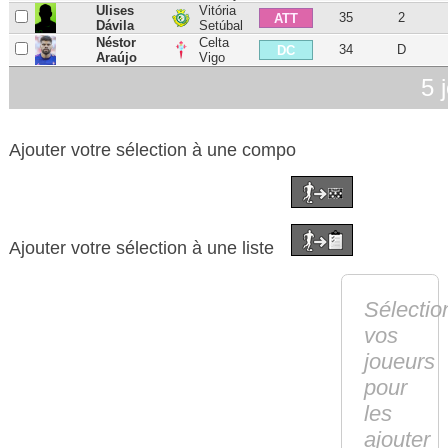
Ulises
Vitória
35
2
ATT
Dávila
Setúbal
Néstor
Celta
34
D
DC
Araújo
Vigo
5 
Ajouter votre sélection à une compo
Ajouter votre sélection à une liste
Sélectio
vos
joueurs
pour
les
ajouter