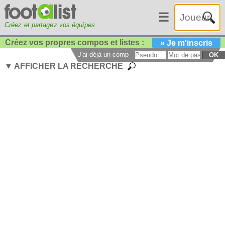
☰
Créez et partagez vos équipes
Créez vos propres compos et listes :
» Je m'inscris
J'ai déjà un compte :
OK
▼ AFFICHER LA RECHERCHE