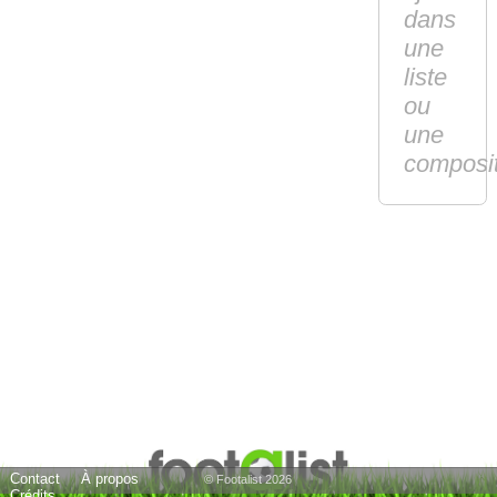
dans
une
liste
ou
une
composi
Contact
À propos
© Footalist 2026
Crédits