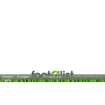
Contact
À propos
© Footalist 2026
Crédits