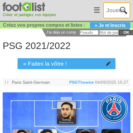
☰
Créez et partagez vos équipes
Créez vos propres compos et listes :
» Je m'inscris
J'ai déjà un compte :
OK
PSG 2021/2022
» Faites la vôtre !
/ /
Paris Saint-Germain
PSGThewire
04/09/2025 15:27
Gianluigi
Donnarumma