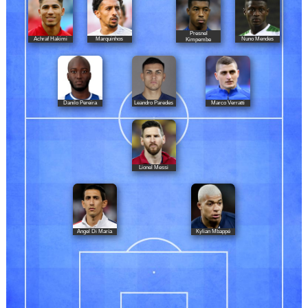
Presnel
Achraf Hakimi
Marquinhos
Nuno Mendes
Kimpembe
Danilo Pereira
Leandro Paredes
Marco Verratti
Lionel Messi
Ángel Di María
Kylian Mbappé