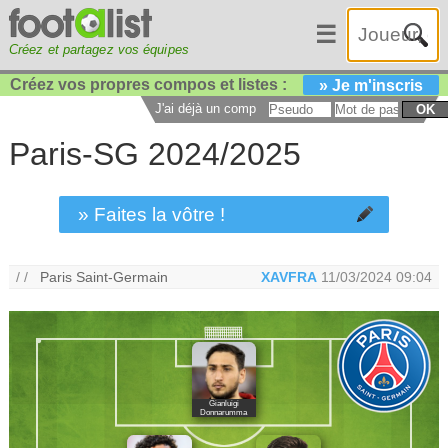
☰
Créez et partagez vos équipes
Créez vos propres compos et listes :
» Je m'inscris
J'ai déjà un compte :
OK
Paris-SG 2024/2025
» Faites la vôtre !
/ /
Paris Saint-Germain
XAVFRA
11/03/2024 09:04
Gianluigi
Donnarumma