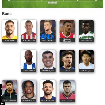
Banc
Noussair
Lucas Hernández
Milan Škriniar
Nuno Mendes
Arnau Tenas
Mazraoui
Danilo Pereira
Manuel Ugarte
Vitinha
Lee Kang-in
Gonçalo Ramos
Marco Asensio
Bradley Barcola
Luis Enrique