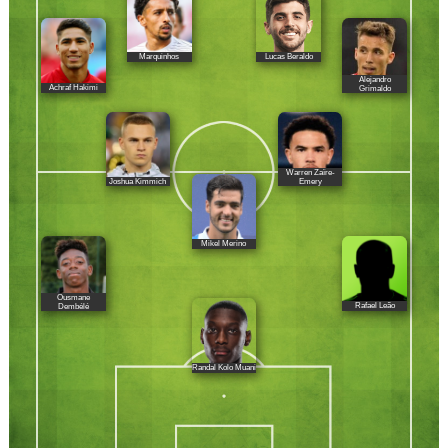
Marquinhos
Lucas Beraldo
Alejandro
Achraf Hakimi
Grimaldo
Warren Zaïre-
Joshua Kimmich
Emery
Mikel Merino
Ousmane
Rafael Leão
Dembélé
Randal Kolo Muani