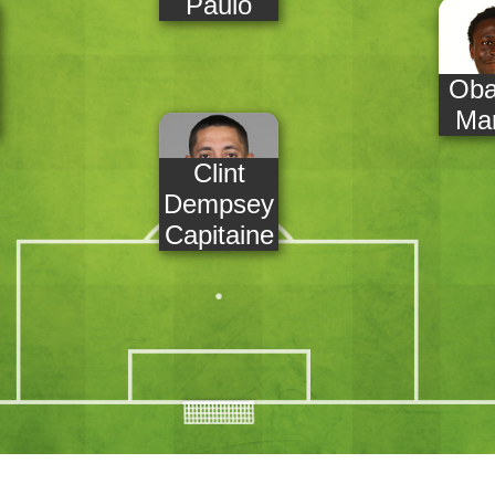
Paulo
Oba
Mar
Clint
Dempsey
Capitaine