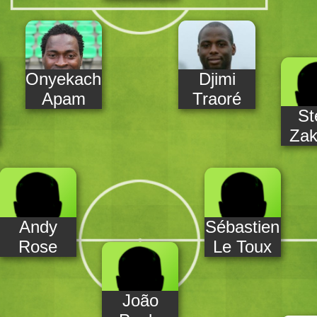
Onyekachi
Djimi
Apam
Traoré
St
Zak
Andy
Sébastien
Rose
Le Toux
João