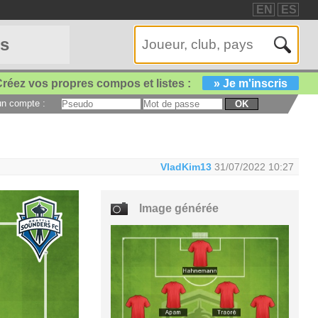
EN
ES
es
réez vos propres compos et listes :
» Je m'inscris
 un compte :
OK
VladKim13
31/07/2022 10:27
Image générée