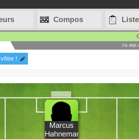
eurs
Compos
List
C
J'ai déjà
 vôtre !
Marcus
Hahnemann