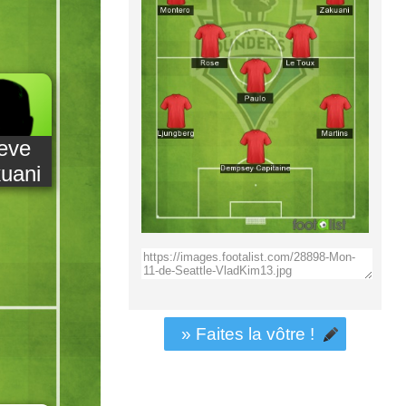
eve
uani
» Faites la vôtre !