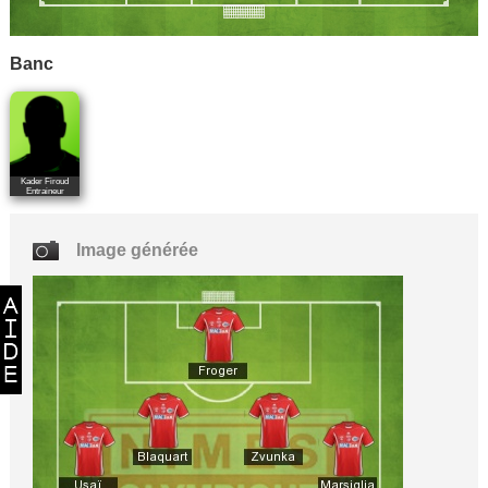
Banc
Kader Firoud
Entraineur
Image générée