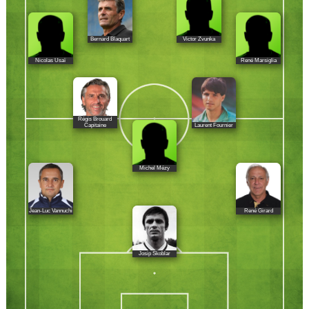
Bernard Blaquart
Victor Zvunka
Nicolas Usaï
René Marsiglia
Régis Brouard
Laurent Fournier
Capitaine
Michel Mézy
Jean-Luc Vannuchi
René Girard
Josip Skoblar