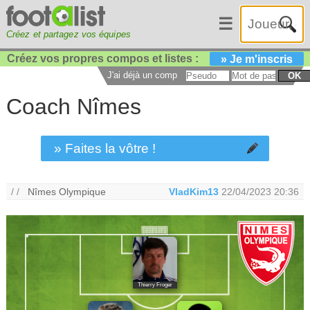
☰
Créez et partagez vos équipes
Créez vos propres compos et listes :
» Je m'inscris
J'ai déjà un compte :
OK
Coach Nîmes
» Faites la vôtre !
/ /
Nîmes Olympique
VladKim13
22/04/2023 20:36
Thierry Froger