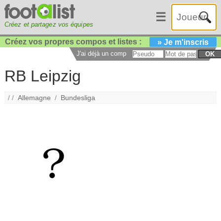
☰
Créez et partagez vos équipes
Créez vos propres compos et listes :
» Je m'inscris
J'ai déjà un compte :
OK
RB Leipzig
/ /
Allemagne
/
Bundesliga