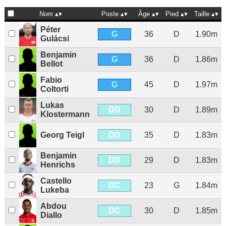
Nom
Poste
Âge
Pied
Taille
Péter
G
36
D
1.90m
Gulácsi
Benjamin
G
36
D
1.86m
Bellot
Fabio
G
45
D
1.97m
Coltorti
Lukas
DD
30
D
1.89m
Klostermann
DD
Georg Teigl
35
D
1.83m
Benjamin
DD
29
D
1.83m
Henrichs
Castello
DC
23
G
1.84m
Lukeba
Abdou
DC
30
D
1.85m
Diallo