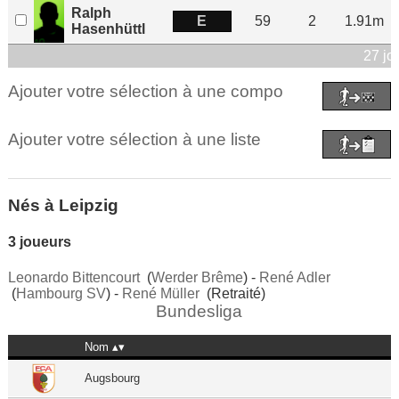
Ralph
E
59
2
1.91m
Hasenhüttl
27 jo
Ajouter votre sélection à une compo
Ajouter votre sélection à une liste
Nés à Leipzig
3 joueurs
Leonardo Bittencourt
(
Werder Brême
) -
René Adler
(
Hambourg SV
) -
René Müller
(Retraité)
Bundesliga
Nom
Augsbourg