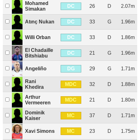
Mohamed
DC
26
D
2.07m
Simakan
DC
Atınç Nukan
33
G
1.96m
DC
Willi Orban
33
D
1.86m
El Chadaille
DC
21
G
1.96m
Bitshiabu
DG
Angeliño
29
G
1.71m
Rani
MDC
32
D
1.88m
Khedira
Arthur
MDC
21
D
1.80m
Vermeeren
Dominik
MC
37
D
1.71m
Kaiser
MC
Xavi Simons
23
D
1.75m