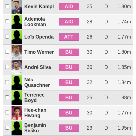
AID
Kevin Kampl
35
D
1.80m
Ademola
AIG
28
D
1.74m
Lookman
ATT
Loïs Openda
26
D
1.77m
BU
Timo Werner
30
D
1.80m
BU
André Silva
30
D
1.85m
Nils
BU
32
D
1.84m
Quaschner
Terrence
BU
35
D
1.88m
Boyd
Hee-chan
BU
30
D
1.77m
Hwang
Benjamin
BU
23
D
1.95m
Šeško