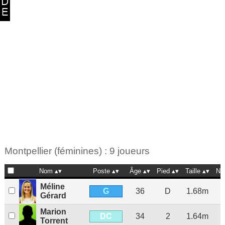
Montpellier (féminines) : 9 joueurs
Nom
Poste
Âge
Pied
Taille
Na
Méline
G
36
D
1.68m
Gérard
Marion
DC
34
2
1.64m
Torrent