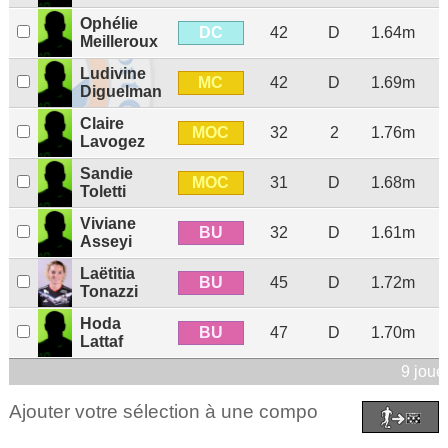
Ophélie
DC
42
D
1.64m
Meilleroux
Ludivine
MC
42
D
1.69m
Diguelman
Claire
MOC
32
2
1.76m
Lavogez
Sandie
MOC
31
D
1.68m
Toletti
Viviane
BU
32
D
1.61m
Asseyi
Laëtitia
BU
45
D
1.72m
Tonazzi
Hoda
BU
47
D
1.70m
Lattaf
9 joue
Ajouter votre sélection à une compo