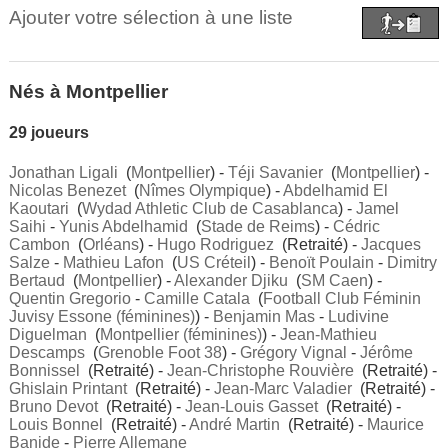
Ajouter votre sélection à une liste
Nés à Montpellier
29 joueurs
Jonathan Ligali
(
Montpellier
) -
Téji Savanier
(
Montpellier
) -
Nicolas Benezet
(
Nîmes Olympique
) -
Abdelhamid El
Kaoutari
(
Wydad Athletic Club de Casablanca
) -
Jamel
Saihi
-
Yunis Abdelhamid
(
Stade de Reims
) -
Cédric
Cambon
(
Orléans
) -
Hugo Rodriguez
(Retraité) -
Jacques
Salze
-
Mathieu Lafon
(
US Créteil
) -
Benoït Poulain
-
Dimitry
Bertaud
(
Montpellier
) -
Alexander Djiku
(
SM Caen
) -
Quentin Gregorio
-
Camille Catala
(
Football Club Féminin
Juvisy Essone (féminines)
) -
Benjamin Mas
-
Ludivine
Diguelman
(
Montpellier (féminines)
) -
Jean-Mathieu
Descamps
(
Grenoble Foot 38
) -
Grégory Vignal
-
Jérôme
Bonnissel
(Retraité) -
Jean-Christophe Rouvière
(Retraité) -
Ghislain Printant
(Retraité) -
Jean-Marc Valadier
(Retraité) -
Bruno Devot
(Retraité) -
Jean-Louis Gasset
(Retraité) -
Louis Bonnel
(Retraité) -
André Martin
(Retraité) -
Maurice
Banide
-
Pierre Allemane