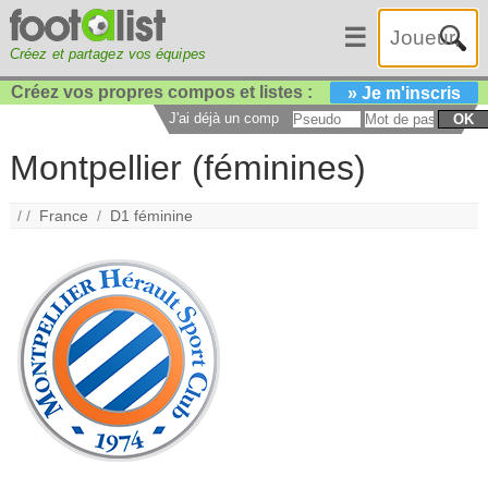
☰
Créez et partagez vos équipes
Créez vos propres compos et listes :
» Je m'inscris
J'ai déjà un compte :
OK
Montpellier (féminines)
/ /
France
/
D1 féminine