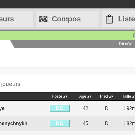
eurs
Compos
List
C
J'ai déjà
3 joueurs
Poste
Âge
Pied
Taille
DC
ye
42
D
1.92
DC
shenychnykh
45
D
1.82