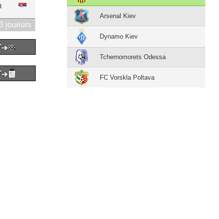
m
Arsenal Kiev
3 joueurs
Dynamo Kiev
Tchernomorets Odessa
FC Vorskla Poltava