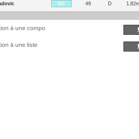
DC
adovic
49
D
1.82
ction à une compo
ion à une liste