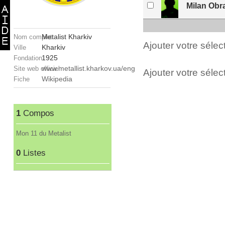
Milan Obr
Metalist Kharkiv
Nom complet
Ajouter votre séle
Kharkiv
Ville
1925
Fondation
www.metallist.kharkov.ua/eng
Site web officiel
Ajouter votre sélect
Wikipedia
Fiche
1
Compos
Mon 11 du Metalist
0
Listes