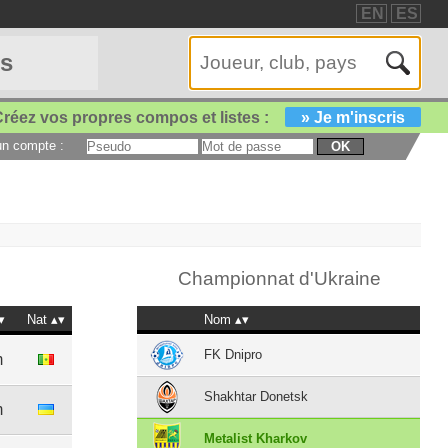
EN
ES
es
réez vos propres compos et listes :
» Je m'inscris
 un compte :
OK
Championnat d'Ukraine
Nat
Nom
FK Dnipro
m
Shakhtar Donetsk
m
Metalist Kharkov