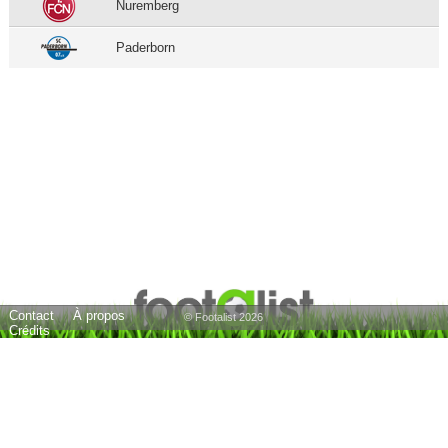
Nuremberg
Paderborn
Contact
À propos
© Footalist 2026
Crédits