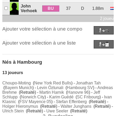
John
BU
37
D
1.88m
Verhoek
2 joueur
Ajouter votre sélection à une compo
Ajouter votre sélection à une liste
Nés à Hambourg
13 joueurs
Choupo-Moting
(
New York Red Bulls
) -
Jonathan Tah
(
Bayern Munich
) -
Levin Öztunali
(
Hambourg SV
) -
Andreas
Brehme
(Retraité) -
Martin Harnik
(
Hanovre 96
) -
Jeff
Schlupp
(
Norwich City
) -
Karim Guédé
(
SC Fribourg
) -
Ivan
Klasnic
(
FSV Mayence 05
) -
Stefan Effenberg
(Retraité) -
Holger Hieronymus
(Retraité) -
Walter Junghans
(Retraité) -
Ulrich Stein
(Retraité) -
Uwe Seeler
(Retraité)