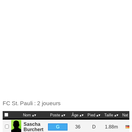
FC St. Pauli : 2 joueurs
Nom
Poste
Âge
Pied
Taille
Nat
Sascha
G
36
D
1.88m
Burchert