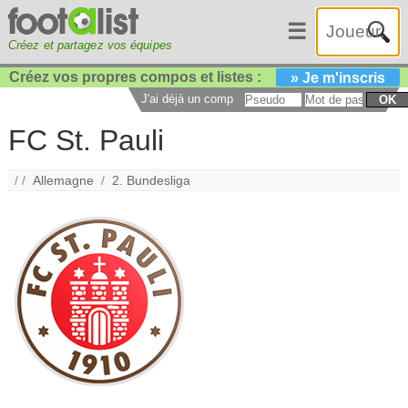
☰
Créez et partagez vos équipes
Créez vos propres compos et listes :
» Je m'inscris
J'ai déjà un compte :
OK
FC St. Pauli
/ /
Allemagne
/
2. Bundesliga