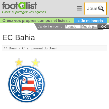
☰
Créez et partagez vos équipes
Créez vos propres compos et listes :
» Je m'inscris
J'ai déjà un compte :
OK
EC Bahia
/ /
Brésil
/
Championnat du Brésil