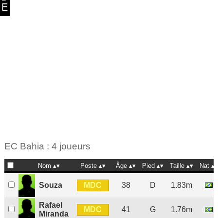
EC Bahia : 4 joueurs
Nom
Poste
Âge
Pied
Taille
Nat
MDC
Souza
38
D
1.83m
Rafael
MDC
41
G
1.76m
Miranda