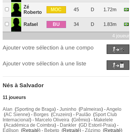
Zé
MOC
45
D
1.72m
Roberto
BU
Rafael
34
D
1.83m
4 joueurs
Ajouter votre sélection à une compo
Ajouter votre sélection à une liste
Nés à Salvador
11 joueurs
Alan
(
Sporting de Braga
) -
Juninho
(
Palmeiras
) -
Angelo
(
AC Sienne
) -
Borges
(
Cruzeiro
) -
Paulão
(
Sport Club
Internacional
) -
Marcelo Oliveira
(
Grêmio
) -
Makelele
(
Académica de Coimbra
) -
Dankler
(
GD Estoril-Praia
) -
Edílson
(Retraité) -
Bebeto
(Retraité) -
Zózimo
(Retraité)