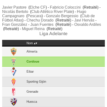
Javier Pastore
(
Elche CF
) -
Fabricio Coloccini
(Retraité) -
Nicolás Bertolo
(
Club Atlético River Plate
) -
Hugo
Campagnaro
(
Pescara
) -
Gonzalo Bergessio
(
Club de
Fútbol Atlas
) -
Chechu Dorado
(Retraité) -
Javi Hervás
-
Fran González
-
Juan Fuentes
(Retraité) -
Osvaldo Ardiles
(Retraité) -
Miguel Reina
(Retraité)
Liga Adelante
Nom
Almería
Cordoue
Eibar
Sporting Gijón
Grenade
Huesca