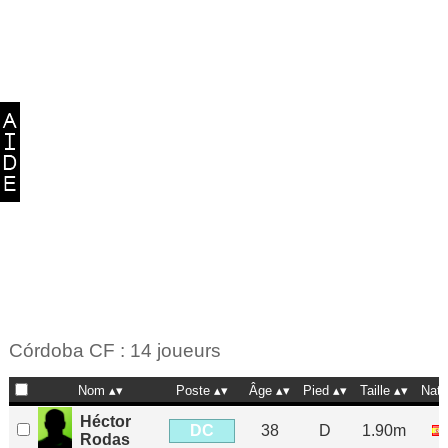
Córdoba CF : 14 joueurs
Nom
Poste
Âge
Pied
Taille
Nat
Héctor
DC
38
D
1.90m
Rodas