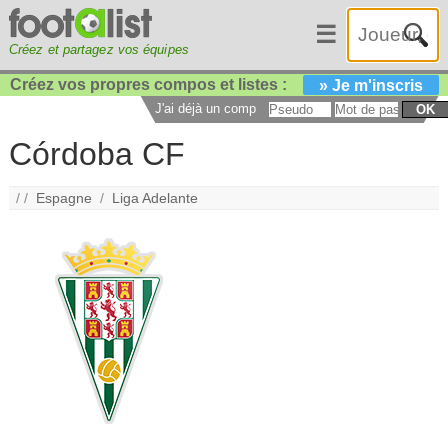
☰
Créez et partagez vos équipes
Créez vos propres compos et listes :
» Je m'inscris
J'ai déjà un compte :
OK
Córdoba CF
/ /
Espagne
/
Liga Adelante