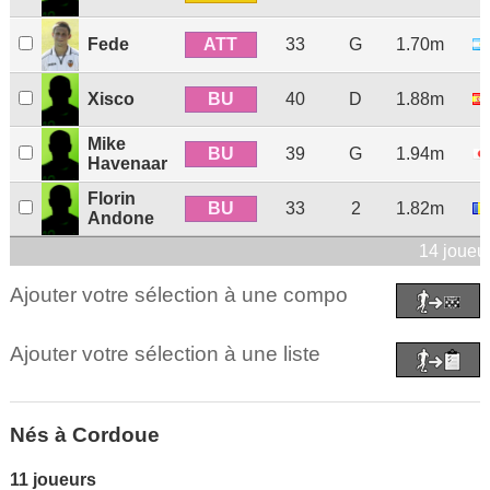
ATT
Fede
33
G
1.70m
BU
Xisco
40
D
1.88m
Mike
BU
39
G
1.94m
Havenaar
Florin
BU
33
2
1.82m
Andone
14 joueu
Ajouter votre sélection à une compo
Ajouter votre sélection à une liste
Nés à Cordoue
11 joueurs