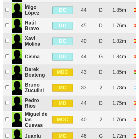
Íñigo
DC
44
D
1.85m
López
Raúl
DC
45
D
1.76m
Bravo
Xavi
DC
40
D
1.82m
Molina
DG
Cisma
44
G
1.84m
Derek
MDC
43
D
1.85m
Boateng
Bruno
MC
33
2
1.78m
Zuculini
Pedro
MD
44
D
1.75m
Ríos
Miguel de
MOC
las
40
2
1.76m
Cuevas
MG
Juanlu
46
G
1.72m