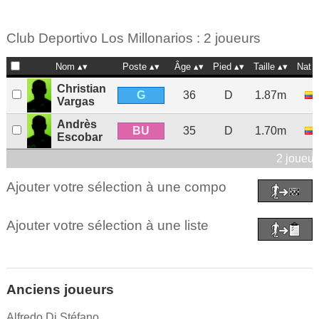
Club Deportivo Los Millonarios : 2 joueurs
Nom
Poste
Âge
Pied
Taille
Nat
Christian
G
36
D
1.87m
Vargas
Andrès
BU
35
D
1.70m
Escobar
2 joueur
Ajouter votre sélection à une compo
Ajouter votre sélection à une liste
Anciens joueurs
Alfredo Di Stéfano