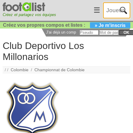
☰
Créez et partagez vos équipes
Créez vos propres compos et listes :
» Je m'inscris
J'ai déjà un compte :
OK
Club Deportivo Los
Millonarios
/ /
Colombie
/
Championnat de Colombie