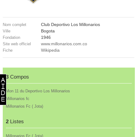
Club Deportivo Los Millonarios
Nom complet
Bogota
Ville
1946
Fondation
www.millonarios.com.co
Site web officiel
Wikipedia
Fiche
3
Compos
Mon 11 du Deportivo Los Millonarios
Millonarios fc
Millonarios Fc ( Jota)
2
Listes
Millonarios Fc ( Jota)