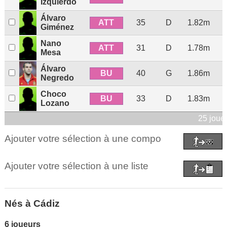
Izquierdo
Álvaro
ATT
35
D
1.82m
Giménez
Nano
ATT
31
D
1.78m
Mesa
Álvaro
BU
40
G
1.86m
Negredo
Choco
BU
33
D
1.83m
Lozano
25 joue
Ajouter votre sélection à une compo
Ajouter votre sélection à une liste
Nés à Cádiz
6 joueurs