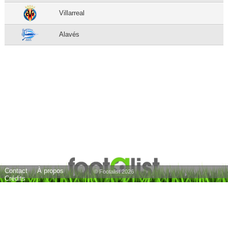
Villarreal
Alavés
Contact
À propos
© Footalist 2026
Crédits