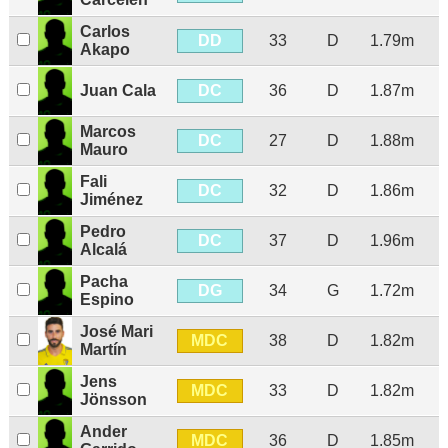
Carlos
DD
33
D
1.79m
Akapo
DC
Juan Cala
36
D
1.87m
Marcos
DC
27
D
1.88m
Mauro
Fali
DC
32
D
1.86m
Jiménez
Pedro
DC
37
D
1.96m
Alcalá
Pacha
DG
34
G
1.72m
Espino
José Mari
MDC
38
D
1.82m
Martín
Jens
MDC
33
D
1.82m
Jönsson
Ander
MDC
36
D
1.85m