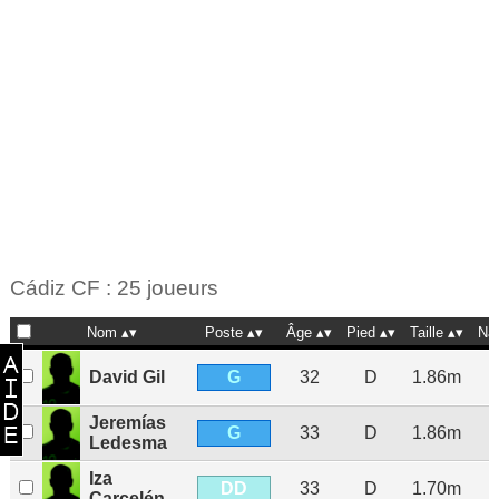
Cádiz CF : 25 joueurs
Nom
Poste
Âge
Pied
Taille
Na
G
David Gil
32
D
1.86m
Jeremías
G
33
D
1.86m
Ledesma
Iza
DD
33
D
1.70m
Carcelén