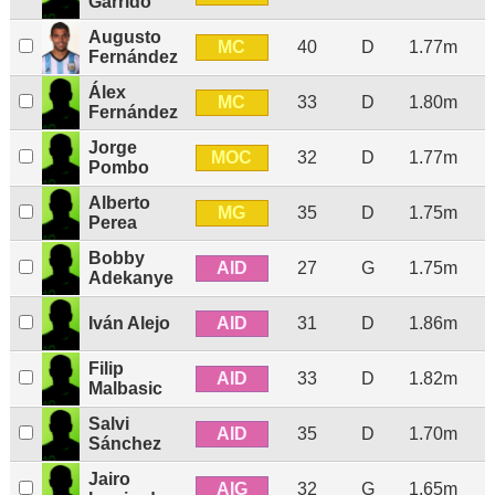
Garrido
Augusto
MC
40
D
1.77m
Fernández
Álex
MC
33
D
1.80m
Fernández
Jorge
MOC
32
D
1.77m
Pombo
Alberto
MG
35
D
1.75m
Perea
Bobby
AID
27
G
1.75m
Adekanye
AID
Iván Alejo
31
D
1.86m
Filip
AID
33
D
1.82m
Malbasic
Salvi
AID
35
D
1.70m
Sánchez
Jairo
AIG
32
G
1.65m