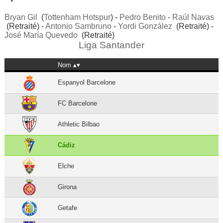
Bryan Gil
(
Tottenham Hotspur
) -
Pedro Benito
-
Raúl Navas
(Retraité) -
Antonio Sambruno
-
Yordi González
(Retraité) -
José María Quevedo
(Retraité)
Liga Santander
Nom
Espanyol Barcelone
FC Barcelone
Athletic Bilbao
Cádiz
Elche
Girona
Getafe