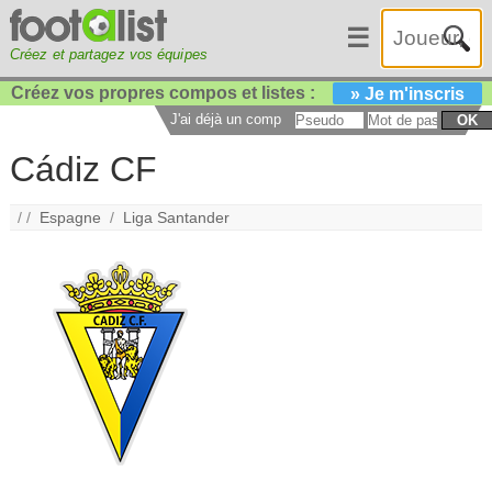
☰
Créez et partagez vos équipes
Créez vos propres compos et listes :
» Je m'inscris
J'ai déjà un compte :
OK
Cádiz CF
/ /
Espagne
/
Liga Santander