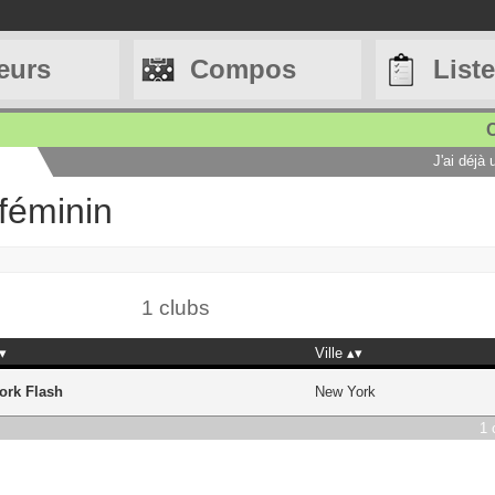
eurs
Compos
List
C
J'ai déjà
féminin
1 clubs
Ville
ork Flash
New York
1 