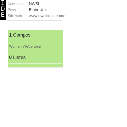
NWSL
Nom court
Etats-Unis
Pays
www.nwslsoccer.com
Site web
1
Compos
Women We've Seen
0
Listes