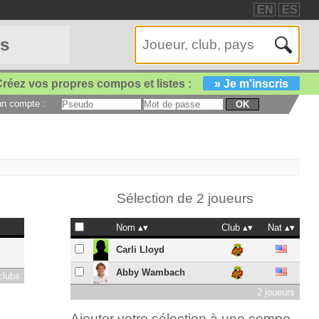
EN
ES
es
réez vos propres compos et listes :
» Je m'inscris
 un compte :
OK
Sélection de 2 joueurs
Nom
Club
Nat
Carli Lloyd
Abby Wambach
clubs
2 joueurs
Ajouter votre sélection à une compo