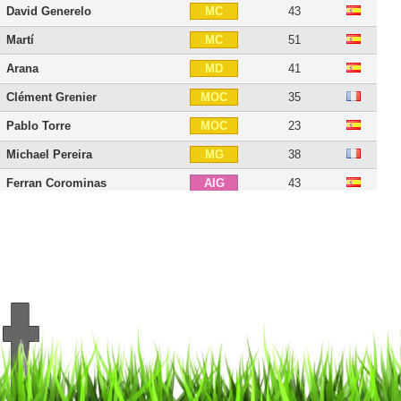
David Generelo
43
MC
Martí
51
MC
Arana
41
MD
Clément Grenier
35
MOC
Pablo Torre
23
MOC
Michael Pereira
38
MG
Ferran Corominas
43
AIG
Takuma Asano
31
ATT
Agustín Giaquinto
31
BU
Adrián Colunga
41
BU
18 joueurs