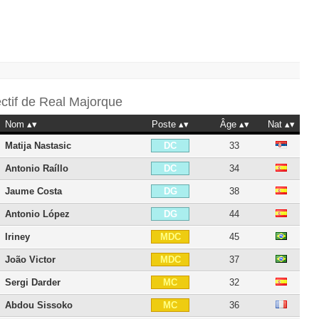
ectif de
Real Majorque
Nom
Poste
Âge
Nat
Matija Nastasic
33
DC
Antonio Raíllo
34
DC
Jaume Costa
38
DG
Antonio López
44
DG
Iriney
45
MDC
João Victor
37
MDC
Sergi Darder
32
MC
Abdou Sissoko
36
MC