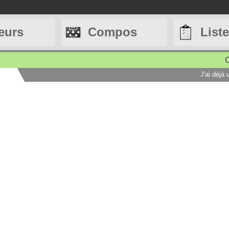
eurs
Compos
List
C
J'ai déjà