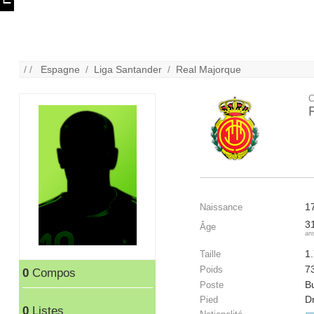
/ /
Espagne
/
Liga Santander
/
Real Majorque
C
1
Naissance
3
Âge
an
1
Taille
7
Poids
0
Compos
B
Poste
Dr
Pied
0
Listes