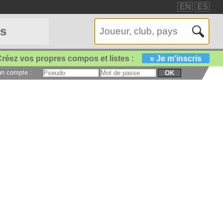
EN
ES
es
réez vos propres compos et listes :
» Je m'inscris
 un compte :
OK