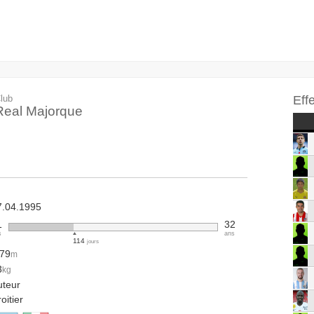
lub
Eff
Real Majorque
7.04.1995
1
32
s
ans
114
jours
.79
m
3
kg
uteur
oitier