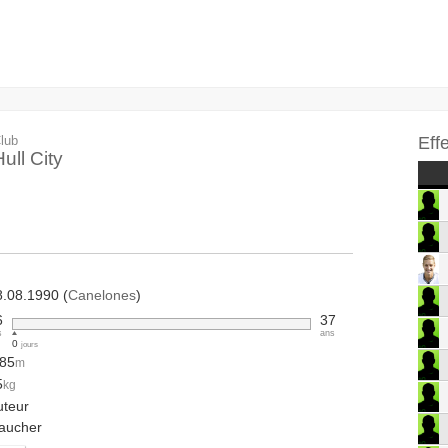
lub
Eff
ull City
8.08.1990 (
Canelones
)
6
37
s
ans
0
jours
.85
m
5
kg
uteur
aucher