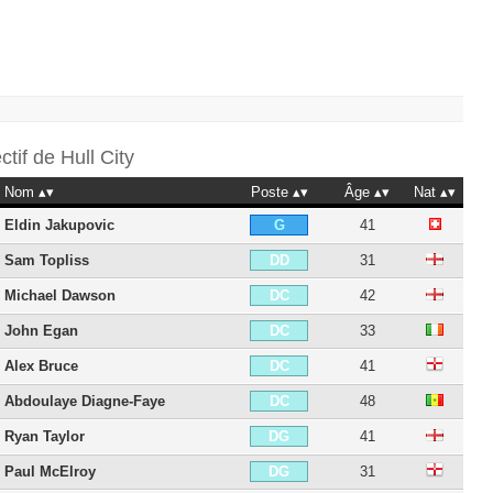
ectif de
Hull City
Nom
Poste
Âge
Nat
Eldin Jakupovic
41
G
Sam Topliss
31
DD
Michael Dawson
42
DC
John Egan
33
DC
Alex Bruce
41
DC
Abdoulaye Diagne-Faye
48
DC
Ryan Taylor
41
DG
Paul McElroy
31
DG