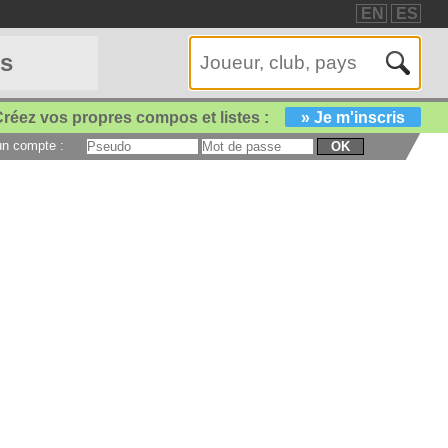
EN
ES
es
réez vos propres compos et listes :
» Je m'inscris
 un compte :
OK