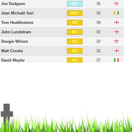
Joe Dudgeon
35
DG
Jean Michaël Seri
35
MDC
Tom Huddlestone
39
MC
John Lundstram
32
MC
Dougie Wilson
32
MC
Matt Crooks
32
MC
David Meyler
37
MC
Ahmed Elmohamady
38
MD
Shaun Maloney
43
MOC
George Boyd
40
MOC
Robert Koren
45
MOC
James Armstrong
34
MOC
Robert Snodgrass
38
AID
Kamil Grosicki
38
ATT