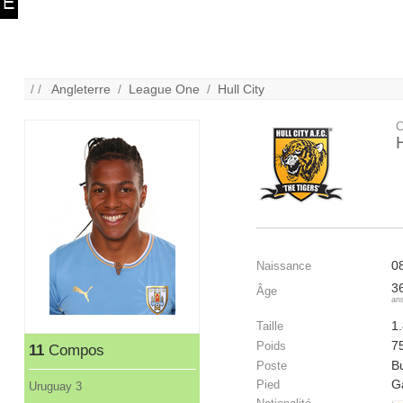
/ /
Angleterre
/
League One
/
Hull City
C
H
0
Naissance
3
Âge
an
1
Taille
7
Poids
11
Compos
B
Poste
G
Pied
Uruguay 3