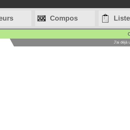
eurs
Compos
List
C
J'ai déjà