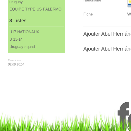
Nationalité
uruguay
ÉQUIPE TYPE US PALERMO
W
Fiche
3
Listes
U17 NATIONAUX
Ajouter Abel Herná
U 13-14
Uruguay squad
Ajouter Abel Hernánd
Mise à jour :
02.09.2014