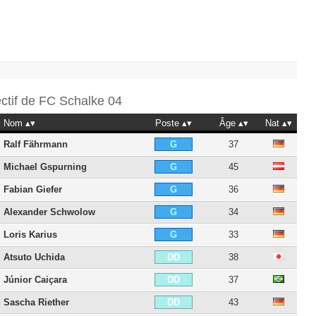
ectif de
FC Schalke 04
Nom
Poste
Âge
Nat
Ralf Fährmann
37
G
Michael Gspurning
45
G
Fabian Giefer
36
G
Alexander Schwolow
34
G
Loris Karius
33
G
Atsuto Uchida
38
DD
Júnior Caiçara
37
DD
Sascha Riether
43
DD