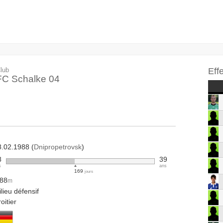
lub
Eff
FC Schalke 04
8.02.1988 (
Dnipropetrovsk
)
8
39
s
ans
169
jours
.88
m
lieu défensif
oitier