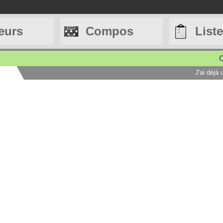
eurs
Compos
List
C
J'ai déjà