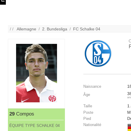
/ /
Allemagne
/
2. Bundesliga
/
FC Schalke 04
C
1
Naissance
3
Âge
an
1
Taille
Mi
Poste
29
Compos
Dr
Pied
Nationalité
ÉQUIPE TYPE SCHALKE 04