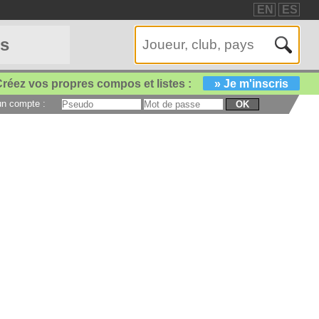
EN
ES
es
réez vos propres compos et listes :
» Je m'inscris
 un compte :
OK