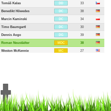
Tomáš Kalas
33
DD
Benedikt Höwedes
38
DC
Marcin Kaminski
34
DC
Timo Baumgartl
30
DC
Dennis Aogo
39
DG
Roman Neustädter
38
MDC
Weston McKennie
27
MC
Max Meyer
30
MOC
Sidney Sam
38
AID
Klaas-Jan Huntelaar
42
BU
Franco di Santo
37
BU
Simon Terodde
38
BU
Markus Weinzierl
51
E
21 joueurs