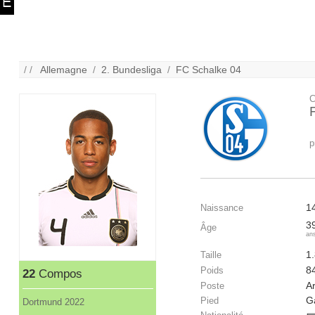
/ /
Allemagne
/
2. Bundesliga
/
FC Schalke 04
C
p
1
Naissance
3
Âge
an
1
Taille
8
Poids
22
Compos
A
Poste
G
Pied
Dortmund 2022