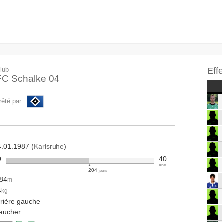
lub
Eff
FC Schalke 04
rêté par
4.01.1987 (
Karlsruhe
)
9
40
s
ans
204
jours
.84
m
4
kg
rrière gauche
aucher