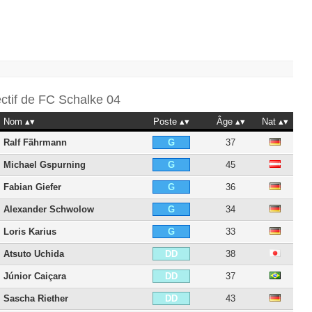
ectif de
FC Schalke 04
Nom
Poste
Âge
Nat
Ralf Fährmann
37
G
Michael Gspurning
45
G
Fabian Giefer
36
G
Alexander Schwolow
34
G
Loris Karius
33
G
Atsuto Uchida
38
DD
Júnior Caiçara
37
DD
Sascha Riether
43
DD