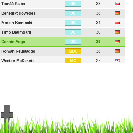
Tomáš Kalas
33
DD
Benedikt Höwedes
38
DC
Marcin Kaminski
34
DC
Timo Baumgartl
30
DC
Dennis Aogo
39
DG
Roman Neustädter
38
MDC
Weston McKennie
27
MC
Max Meyer
30
MOC
Sidney Sam
38
AID
Klaas-Jan Huntelaar
42
BU
Franco di Santo
37
BU
Simon Terodde
38
BU
Markus Weinzierl
51
E
21 joueurs