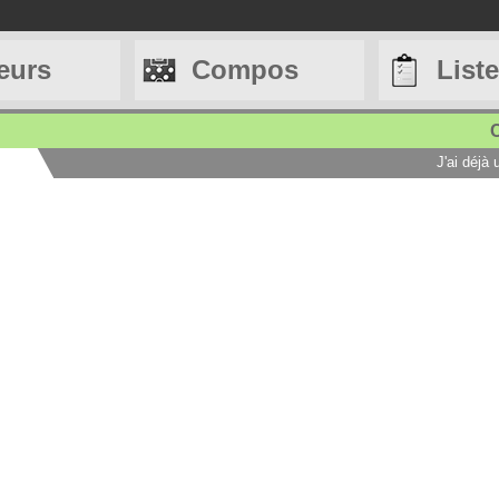
eurs
Compos
List
C
J'ai déjà