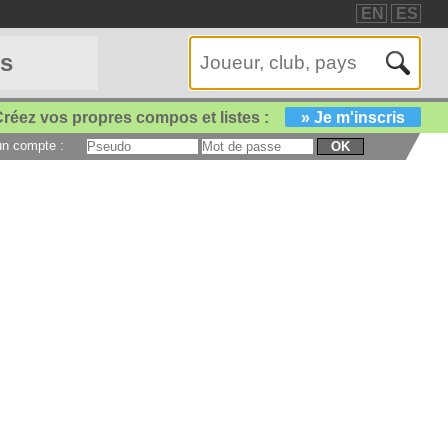
EN
ES
es
réez vos propres compos et listes :
» Je m'inscris
 un compte :
OK