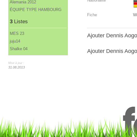
Nationalité
Alemania 2012
ÉQUIPE TYPE HAMBOURG
W
Fiche
3
Listes
MES 23
Ajouter Dennis Aog
juju14
Shalke 04
Ajouter Dennis Aogo 
Mise à jour :
31.08.2013