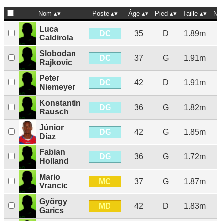
Nom
Poste
Âge
Pied
Taille
Na
Luca
DC
35
D
1.89m
Caldirola
Slobodan
DC
37
G
1.91m
Rajkovic
Peter
DC
42
D
1.91m
Niemeyer
Konstantin
DG
36
G
1.82m
Rausch
Júnior
DG
42
G
1.85m
Díaz
Fabian
DG
36
G
1.72m
Holland
Mario
MC
37
G
1.87m
Vrancic
György
MD
42
D
1.83m
Garics