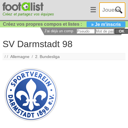
☰
Créez et partagez vos équipes
Créez vos propres compos et listes :
» Je m'inscris
J'ai déjà un compte :
OK
SV Darmstadt 98
/ /
Allemagne
/
2. Bundesliga