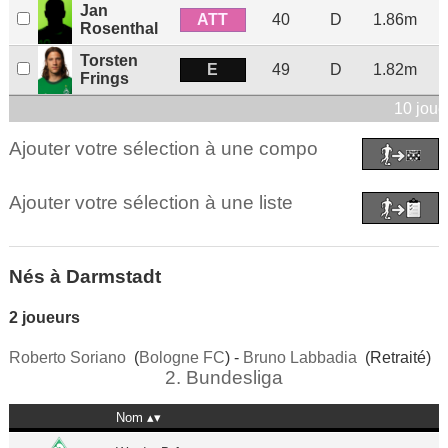
Jan
ATT
40
D
1.86m
Rosenthal
Torsten
E
49
D
1.82m
Frings
10 joue
Ajouter votre sélection à une compo
Ajouter votre sélection à une liste
Nés à Darmstadt
2 joueurs
Roberto Soriano
(
Bologne FC
) -
Bruno Labbadia
(Retraité)
2. Bundesliga
Nom