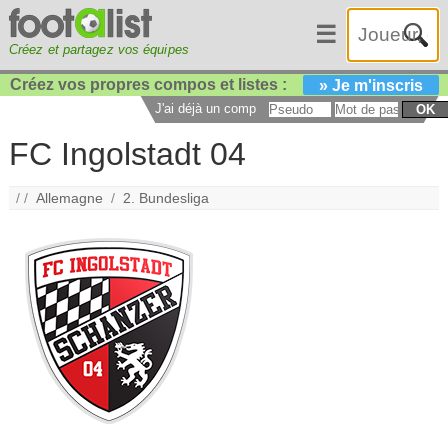
☰
Créez et partagez vos équipes
Créez vos propres compos et listes :
» Je m'inscris
J'ai déjà un compte :
OK
FC Ingolstadt 04
/ /
Allemagne
/
2. Bundesliga