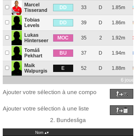
Marcel
DD
33
D
1.85m
Tisserand
Tobias
DD
39
D
1.86m
Levels
Lukas
MOC
35
2
1.92m
Hinterseer
Tomáš
BU
37
D
1.94m
Pekhart
Maik
E
52
D
1.88m
Walpurgis
6 joue
Ajouter votre sélection à une compo
Ajouter votre sélection à une liste
2. Bundesliga
Nom