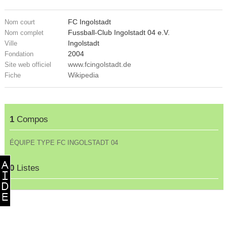
FC Ingolstadt
Nom court
Fussball-Club Ingolstadt 04 e.V.
Nom complet
Ingolstadt
Ville
2004
Fondation
www.fcingolstadt.de
Site web officiel
Wikipedia
Fiche
1
Compos
ÉQUIPE TYPE FC INGOLSTADT 04
0
Listes