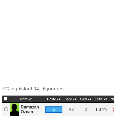
FC Ingolstadt 04 : 6 joueurs
Nom
Poste
Âge
Pied
Taille
Nat
Ramazan
G
42
2
1.87m
Ozcan