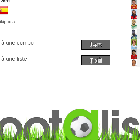
oitier
ikipedia
s à une compo
à une liste