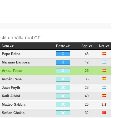
ectif de
Villarreal CF
Nom
Poste
Âge
Nat
Pepe Reina
43
G
Mariano Barbosa
42
G
Arnau Tenas
25
G
Rubén Peña
35
DD
Juan Foyth
28
DC
Raúl Albiol
40
DC
Matteo Gabbia
26
DC
Sofian Chakla
32
DC