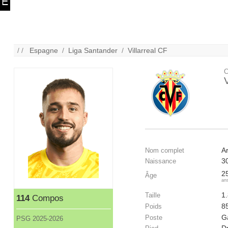
/ /
Espagne
/
Liga Santander
/
Villarreal CF
C
V
A
Nom complet
3
Naissance
2
Âge
an
1
Taille
114
Compos
8
Poids
G
Poste
PSG 2025-2026