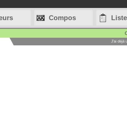
eurs
Compos
List
C
J'ai déjà