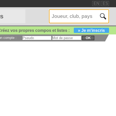
EN
ES
es
réez vos propres compos et listes :
» Je m'inscris
 un compte :
OK