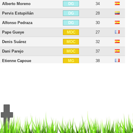
Alberto Moreno
34
DG
Pervis Estupiñán
28
DG
Alfonso Pedraza
30
DG
Pape Gueye
27
MDC
Denis Suárez
32
MOC
Dani Parejo
37
MOC
Etienne Capoue
38
MG
José Luis Morales
39
MG
Take Kubo
25
AID
Samu Chukweze
27
AID
Dani Raba
30
AID
Álex Baena
25
AIG
Boulaye Dia
29
ATT
Nicolas Pépé
30
BU