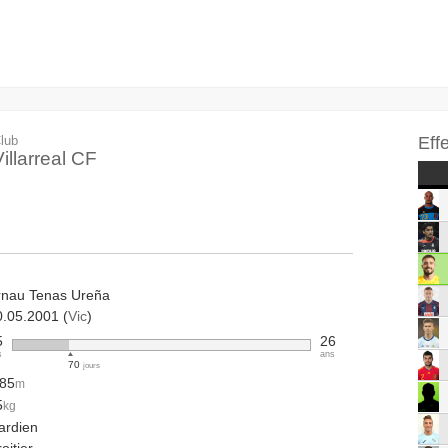
lub
Eff
illarreal CF
rnau Tenas Ureña
0.05.2001 (
Vic
)
5
26
s
ans
70
jours
.85
m
5
kg
ardien