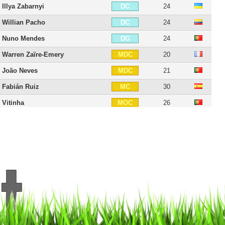
Illya Zabarnyi
24
DC
Willian Pacho
24
DC
Nuno Mendes
24
DG
Warren Zaïre-Emery
20
MDC
João Neves
21
MDC
Fabián Ruiz
30
MC
Vitinha
26
MOC
Lee Kang-in
25
MOC
Désiré Doué
21
MOC
Dro Fernández
18
MOC
Senny Mayulu
20
MOC
Ousmane Dembélé
29
AID
Ibrahim Mbaye
18
AID
Bradley Barcola
23
AIG