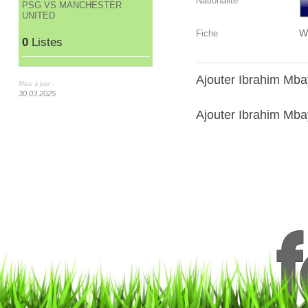
Nationalité
PSG VS MANCHESTER
UNITED
W
Fiche
0
Listes
Ajouter Ibrahim Mb
Mise à jour :
30.03.2025
Ajouter Ibrahim Mbay