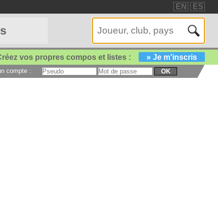
EN
ES
es
réez vos propres compos et listes :
» Je m'inscris
 un compte :
OK