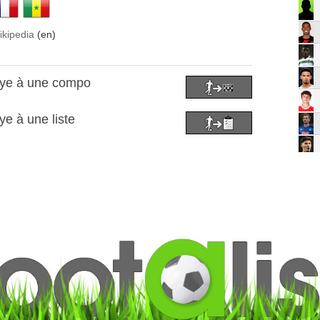
ikipedia
(en)
aye à une compo
e à une liste