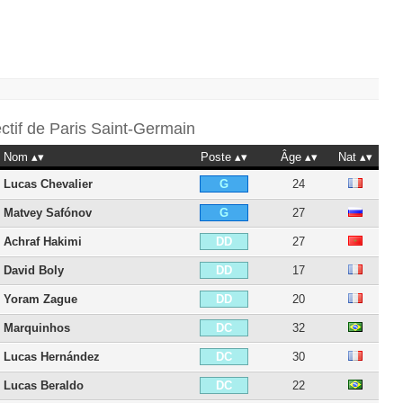
ectif de
Paris Saint-Germain
Nom
Poste
Âge
Nat
Lucas Chevalier
24
G
Matvey Safónov
27
G
Achraf Hakimi
27
DD
David Boly
17
DD
Yoram Zague
20
DD
Marquinhos
32
DC
Lucas Hernández
30
DC
Lucas Beraldo
22
DC