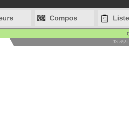
eurs
Compos
List
C
J'ai déjà