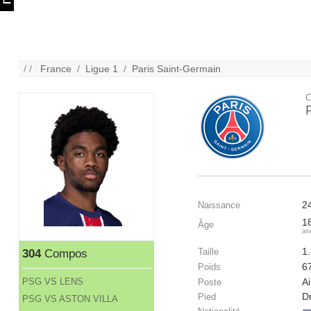
/ /
France
/
Ligue 1
/
Paris Saint-Germain
C
2
Naissance
1
Âge
an
1
Taille
304
Compos
6
Poids
PSG VS LENS
Ai
Poste
Dr
Pied
PSG VS ASTON VILLA