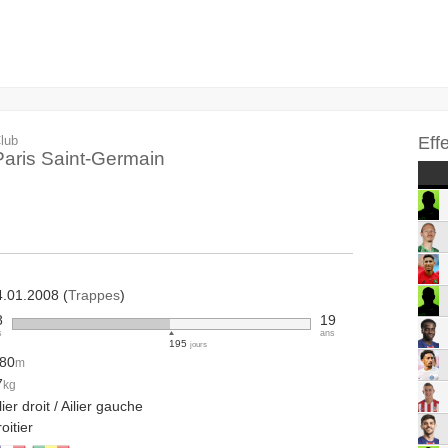
lub
Eff
Paris Saint-Germain
4.01.2008 (
Trappes
)
8
19
s
ans
195
jours
.80
m
7
kg
lier droit / Ailier gauche
oitier