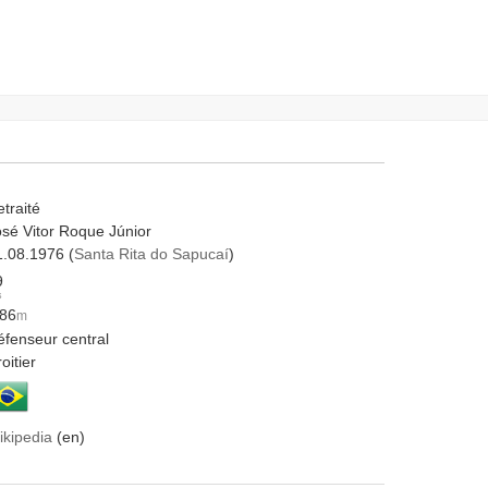
traité
osé Vitor Roque Júnior
1.08.1976 (
Santa Rita do Sapucaí
)
9
s
.86
m
éfenseur central
oitier
ikipedia
(en)