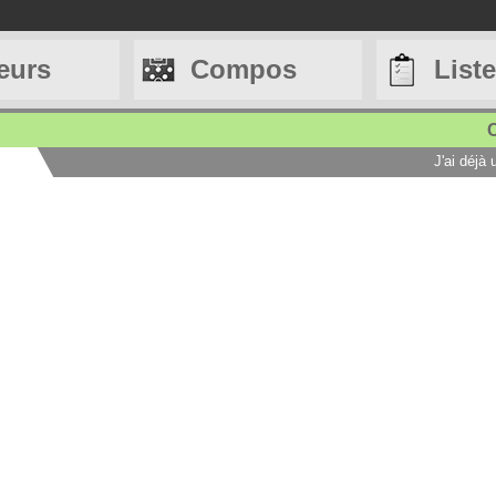
eurs
Compos
List
C
J'ai déjà