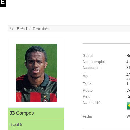
/ /
Brésil
/ Retraités
Re
Statut
J
Nom complet
3
Naissance
4
Âge
an
1
Taille
D
Poste
Dr
Pied
Nationalité
33
Compos
W
Fiche
Brasil 5