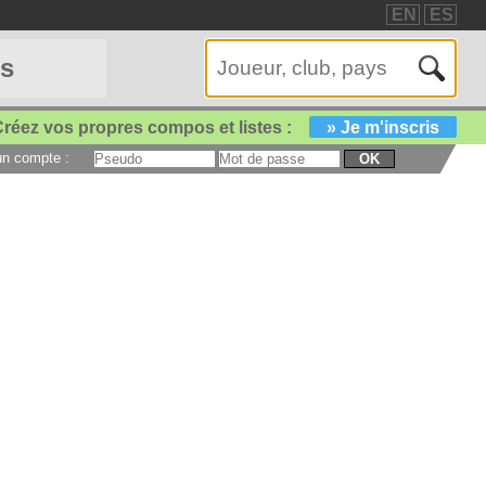
EN
ES
es
réez vos propres compos et listes :
» Je m'inscris
 un compte :
OK