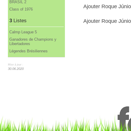
BRASIL 2
Ajouter Roque Júni
Class of 1976
3
Listes
Ajouter Roque Júnior
Calmp League 5
Ganadores de Champions y
Libertadores
Légendes Brésiliennes
Mise à jour :
30.06.2020