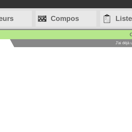
eurs
Compos
List
C
J'ai déjà