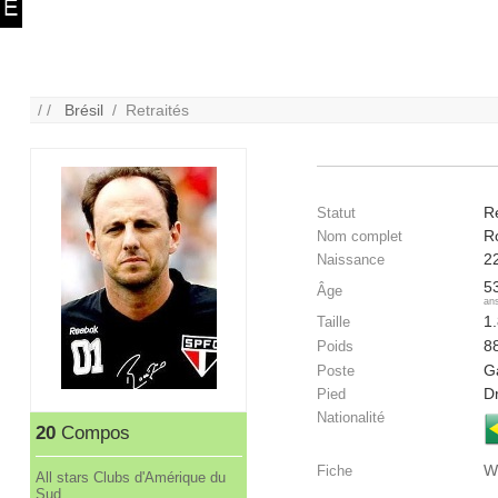
/ /
Brésil
/ Retraités
Re
Statut
R
Nom complet
2
Naissance
5
Âge
an
1
Taille
8
Poids
G
Poste
Dr
Pied
Nationalité
20
Compos
W
Fiche
All stars Clubs d'Amérique du
Sud