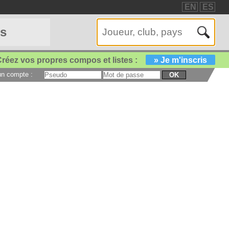
EN
ES
es
réez vos propres compos et listes :
» Je m'inscris
 un compte :
OK