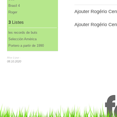
Brasil 4
Ajouter Rogério Ce
Roger
3
Listes
Ajouter Rogério Ceni
les records de buts
Selección América
Portero a partir de 1990
Mise à jour :
08.10.2020