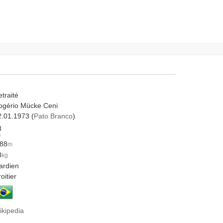
traité
ogério Mücke Ceni
2.01.1973 (
Pato Branco
)
3
s
.88
m
8
kg
ardien
oitier
ikipedia