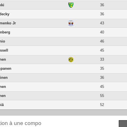
kki
36
decky
36
emenko Jr
43
enberg
40
nio
46
ssell
45
nen
33
mpanen
35
tinen
36
anen
45
anen
55
iä
52
ction à une compo