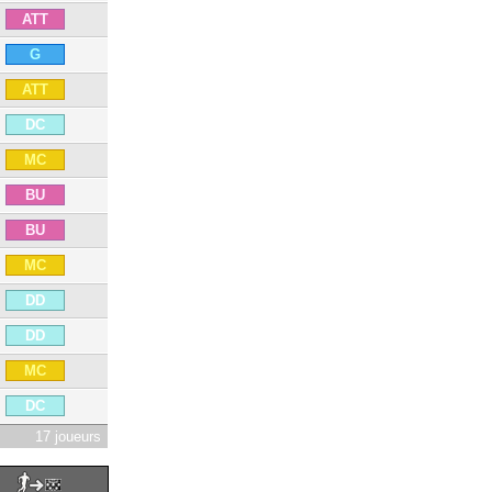
ATT
G
ATT
DC
MC
BU
BU
MC
DD
DD
MC
DC
17 joueurs