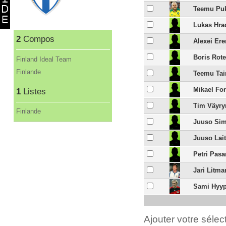
Teemu Pu
Lukas Hra
2
Compos
Alexei Er
Boris Rot
Finland Ideal Team
Finlande
Teemu Tai
Mikael For
1
Listes
Tim Väyry
Finlande
Juuso Si
Juuso Lai
Petri Pas
Jari Litm
Sami Hyyp
Ajouter votre séle