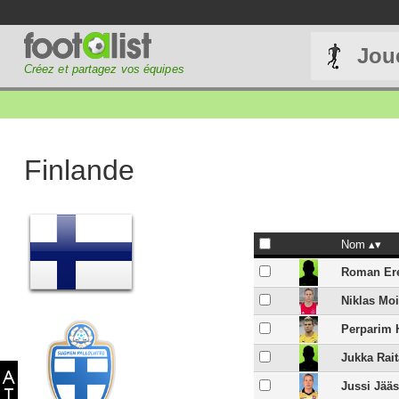
Jou
Créez et partagez vos équipes
Finlande
Nom
Roman Er
Niklas Mo
Perparim 
Jukka Rait
Jussi Jää