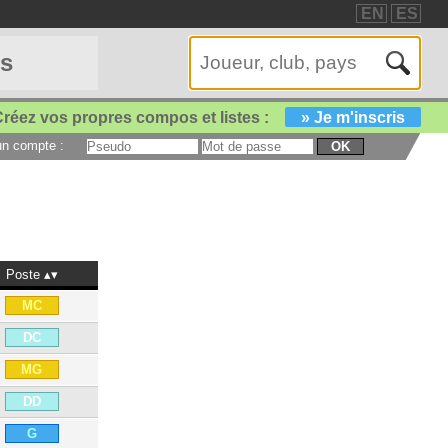
EN
ES
es
réez vos propres compos et listes :
» Je m'inscris
 un compte :
OK
Poste
MC
DC
MG
DD
G