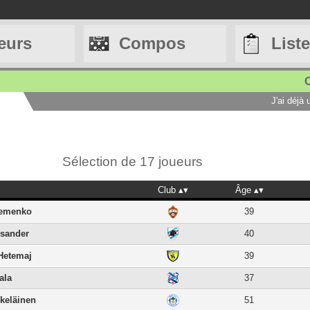
eurs
Compos
List
C
J'ai déjà
Sélection de 17 joueurs
Club
Âge
emenko
39
isander
40
Hetemaj
39
ala
37
skeläinen
51