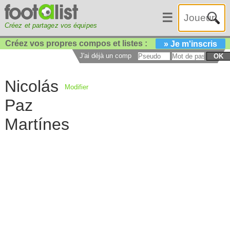
☰
Créez et partagez vos équipes
Créez vos propres compos et listes :
» Je m'inscris
J'ai déjà un compte :
OK
Nicolás
Modifier
Paz
Martínes