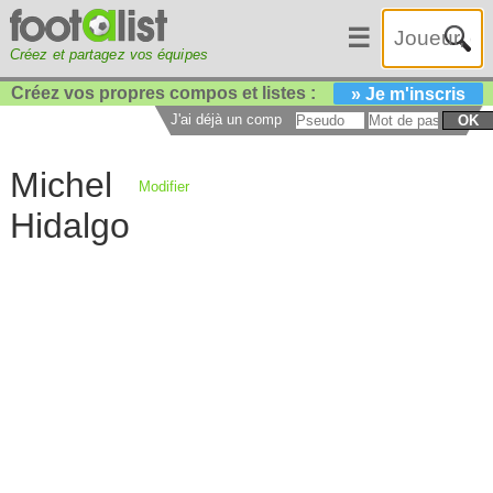
☰
Créez et partagez vos équipes
Créez vos propres compos et listes :
» Je m'inscris
J'ai déjà un compte :
OK
Michel
Modifier
Hidalgo