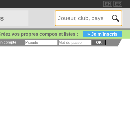
EN
ES
es
réez vos propres compos et listes :
» Je m'inscris
 un compte :
OK