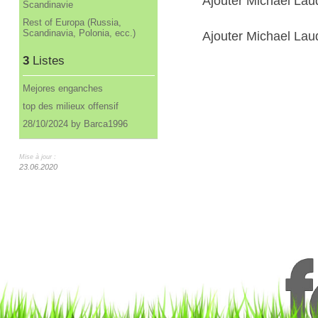
Ajouter Michael La
Scandinavie
Rest of Europa (Russia,
Scandinavia, Polonia, ecc.)
Ajouter Michael Laud
3
Listes
Mejores enganches
top des milieux offensif
28/10/2024 by Barca1996
Mise à jour :
23.06.2020