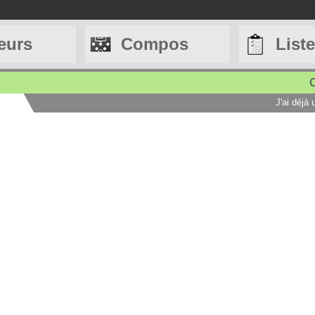
eurs
Compos
List
C
J'ai déjà