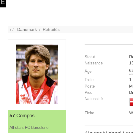
/ /
Danemark
/ Retraités
Re
Statut
1
Naissance
6
Âge
an
1
Taille
Mi
Poste
Dr
Pied
Nationalité
W
Fiche
57
Compos
All stars FC Barcelone