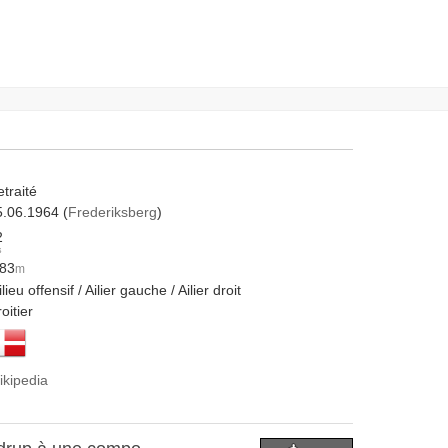
traité
5.06.1964 (
Frederiksberg
)
2
s
.83
m
lieu offensif / Ailier gauche / Ailier droit
oitier
ikipedia