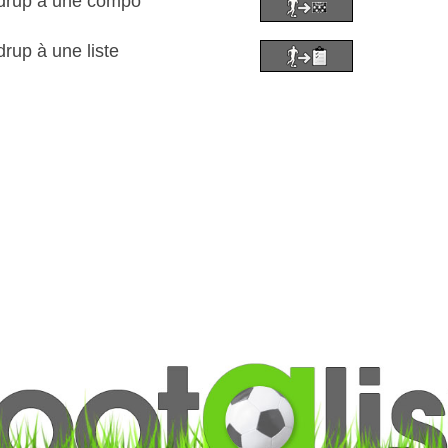
udrup à une compo
rup à une liste