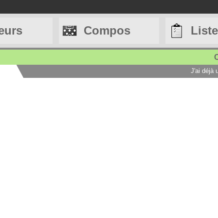
eurs
Compos
List
C
J'ai déjà