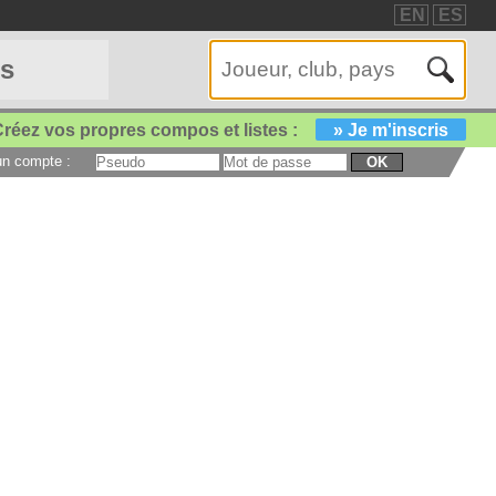
EN
ES
es
réez vos propres compos et listes :
» Je m'inscris
 un compte :
OK