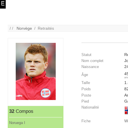
/ /
Norvège
/ Retraités
Re
Statut
J
Nom complet
2
Naissance
4
Âge
an
1
Taille
8
Poids
A
Poste
G
Pied
Nationalité
32
Compos
W
Fiche
Noruega I