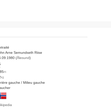
traité
ohn Arne Semundseth Riise
4.09.1980 (
Ålesund
)
5
s
.85
m
2
kg
rrière gauche / Milieu gauche
aucher
ikipedia