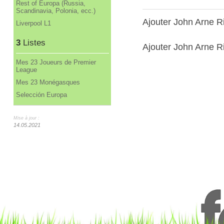
Rest of Europa (Russia,
Scandinavia, Polonia, ecc.)
Ajouter John Arne R
Liverpool L1
3
Listes
Ajouter John Arne Ri
Mes 23 Joueurs de Premier
League
Mes 23 Monégasques
Selección Europa
Mise à jour :
14.05.2021