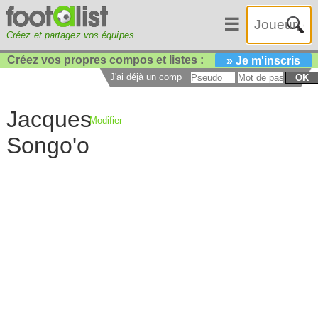
☰
Créez et partagez vos équipes
Créez vos propres compos et listes :
» Je m'inscris
J'ai déjà un compte :
OK
Jacques
Modifier
Songo'o