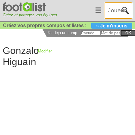
☰
Créez et partagez vos équipes
Créez vos propres compos et listes :
» Je m'inscris
J'ai déjà un compte :
OK
Gonzalo
Modifier
Higuaín