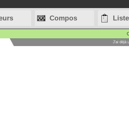
eurs
Compos
List
C
J'ai déjà