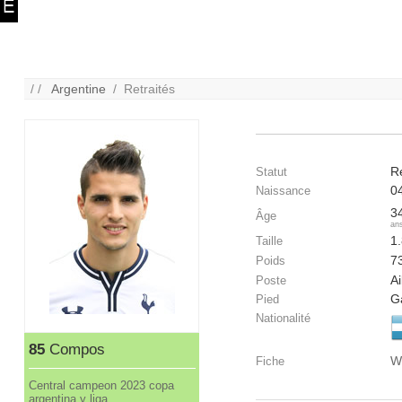
/ /
Argentine
/ Retraités
Re
Statut
0
Naissance
3
Âge
an
1
Taille
7
Poids
Ai
Poste
G
Pied
Nationalité
85
Compos
W
Fiche
Central campeon 2023 copa
argentina y liga