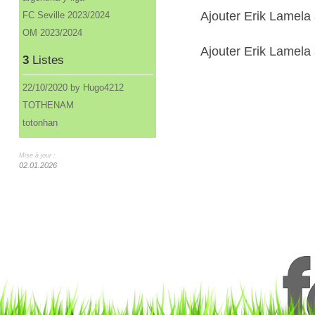
Ajouter Erik Lamela
FC Seville 2023/2024
OM 2023/2024
Ajouter Erik Lamela 
3
Listes
22/10/2020 by Hugo4212
TOTHENAM
totonhan
Mise à jour :
02.01.2026