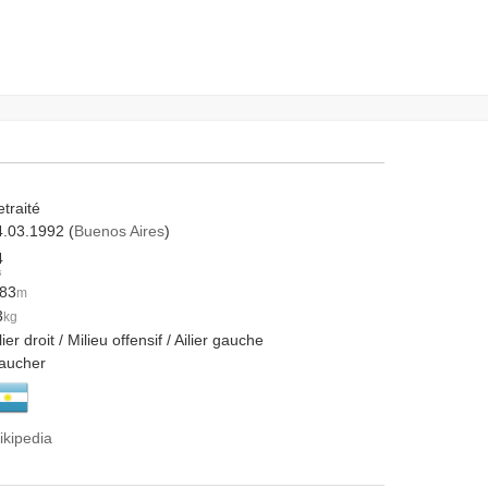
traité
4.03.1992 (
Buenos Aires
)
4
s
.83
m
3
kg
lier droit / Milieu offensif / Ailier gauche
aucher
ikipedia