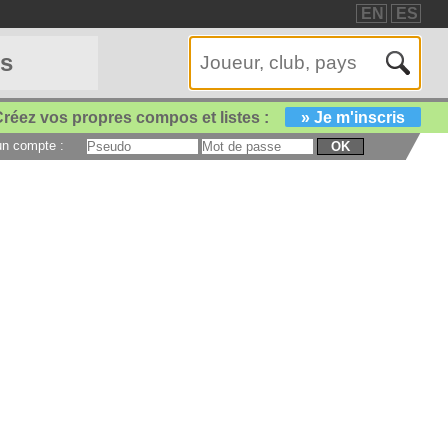
EN
ES
es
réez vos propres compos et listes :
» Je m'inscris
 un compte :
OK