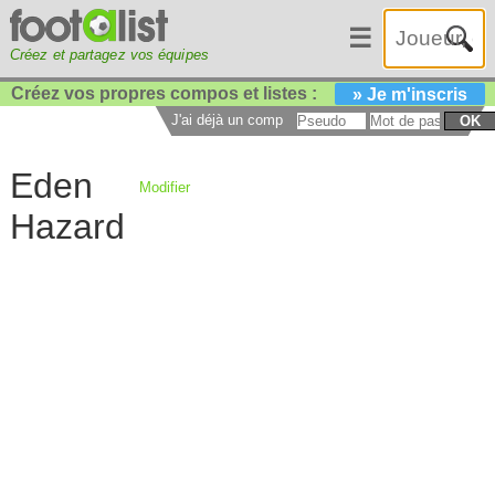
☰
Créez et partagez vos équipes
Créez vos propres compos et listes :
» Je m'inscris
J'ai déjà un compte :
OK
Eden
Modifier
Hazard