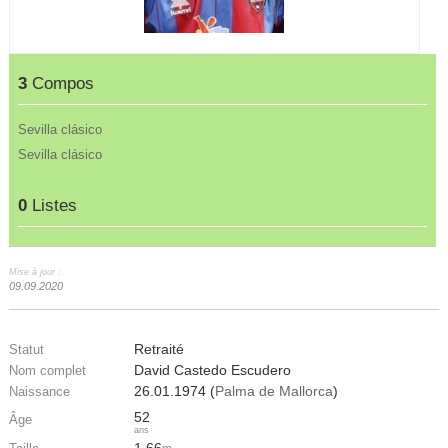
3
Compos
Sevilla clásico
Sevilla clásico
0
Listes
Mise à jour :
09.09.2020
Retraité
Statut
David Castedo Escudero
Nom complet
26.01.1974 (
Palma de Mallorca
)
Naissance
52
Âge
ans
1.66