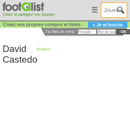
☰
Créez et partagez vos équipes
Créez vos propres compos et listes :
» Je m'inscris
J'ai déjà un compte :
OK
David
Modifier
Castedo