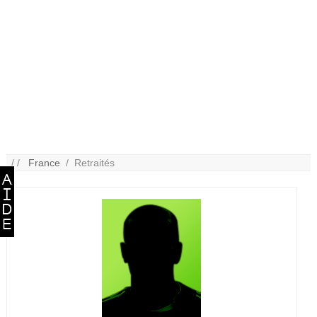
/ /
France
/ Retraités