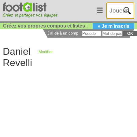
☰
Créez et partagez vos équipes
Créez vos propres compos et listes :
» Je m'inscris
J'ai déjà un compte :
OK
Daniel
Modifier
Revelli