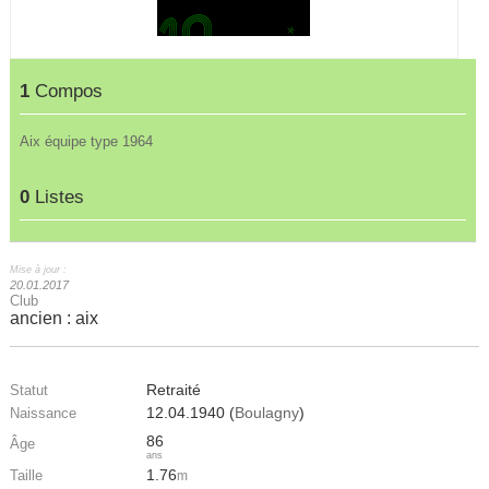
1
Compos
Aix équipe type 1964
0
Listes
Mise à jour :
20.01.2017
Club
ancien : aix
Retraité
Statut
12.04.1940 (
Boulagny
)
Naissance
86
Âge
ans
1.76
Taille
m