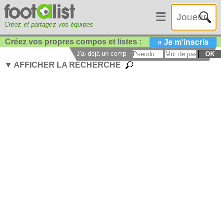
☰
Créez et partagez vos équipes
Créez vos propres compos et listes :
» Je m'inscris
J'ai déjà un compte :
OK
▼ AFFICHER LA RECHERCHE