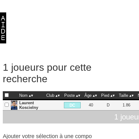
1 joueurs pour cette
recherche
Nom
Club
Poste
Âge
Pied
Taille
Laurent
40
D
1.86
DC
Koscielny
1 joueu
Ajouter votre sélection à une compo