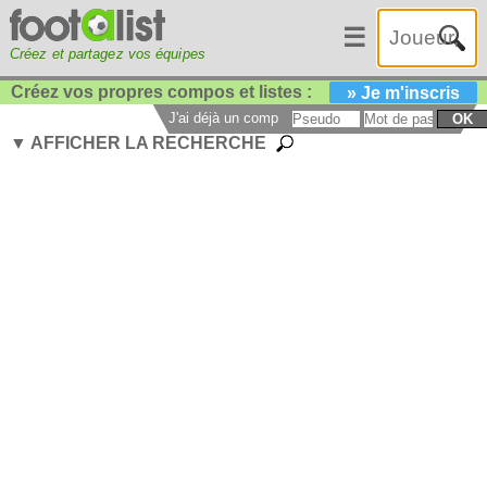
☰
Créez et partagez vos équipes
Créez vos propres compos et listes :
» Je m'inscris
J'ai déjà un compte :
OK
▼ AFFICHER LA RECHERCHE