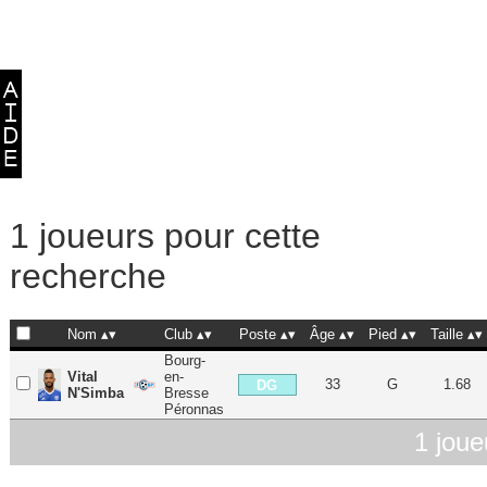
1 joueurs pour cette
recherche
Nom
Club
Poste
Âge
Pied
Taille
Bourg-
Vital
en-
33
G
1.68
DG
N'Simba
Bresse
Péronnas
1 joue