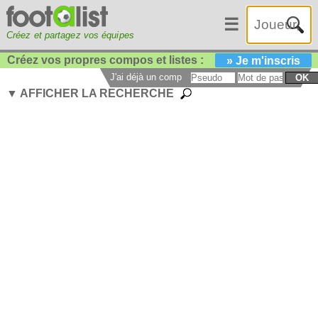
☰
Créez et partagez vos équipes
Créez vos propres compos et listes :
» Je m'inscris
J'ai déjà un compte :
OK
▼ AFFICHER LA RECHERCHE