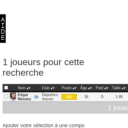
1 joueurs pour cette
recherche
Nom
Club
Poste
Âge
Pied
Taille
Edgar
Deportivo
36
D
1.88
MD
Méndez
Alavés
1 joue
Ajouter votre sélection à une compo